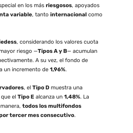
special en los más
riesgosos
, apoyados
nta variable
, tanto
internacional
como
iedess
, considerando los valores cuota
 mayor riesgo —
Tipos A y B
— acumulan
pectivamente. A su vez, el fondo de
eja un incremento de
1,96%
.
rvadores
, el
Tipo D
muestra una
 que el
Tipo E
alcanza un
1,48%
. La
a manera,
todos los multifondos
 por tercer mes consecutivo
.