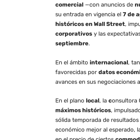
comercial
—con anuncios de
n
su entrada en vigencia el
7 de 
históricos en Wall Street
, imp
corporativos
y las expectativa
septiembre
.
En el ámbito
internacional
, ta
favorecidas por
datos económic
avances en sus negociaciones a
En el plano
local
, la
c
onsultora 
máximos históricos
, impulsad
sólida temporada de resultados 
económico mejor al esperado, la
en el precio de ciertos
commodi