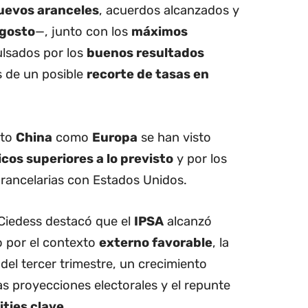
uevos aranceles
, acuerdos alcanzados y
agosto
—, junto con los
máximos
ulsados por los
buenos resultados
s de un posible
recorte de tasas en
nto
China
como
Europa
se han visto
os superiores a lo previsto
y por los
rancelarias con Estados Unidos.
Ciedess destacó que el
IPSA
alcanzó
o por el contexto
externo favorable
, la
del tercer trimestre, un crecimiento
s proyecciones electorales y el repunte
ties clave
.