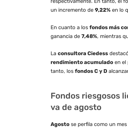
respectivamente. En tanto, el f
un incremento de
9,22%
en lo q
En cuanto a los
fondos más co
ganancia de
7,48%
, mientras q
La
consultora Ciedess
destacó
rendimiento acumulado
en el
tanto, los
fondos C y D
alcanzan
Fondos riesgosos li
va de agosto
Agosto
se perfila como un me