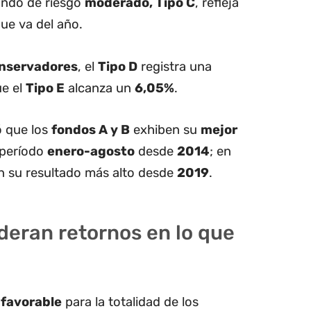
ondo de riesgo
moderado, Tipo C
, refleja
ue va del año.
nservadores
, el
Tipo D
registra una
ue el
Tipo E
alcanza un
6,05%
.
 que los
fondos A y B
exhiben su
mejor
 período
enero-agosto
desde
2014
; en
 su resultado más alto desde
2019
.
deran retornos en lo que
s
favorable
para la totalidad de los