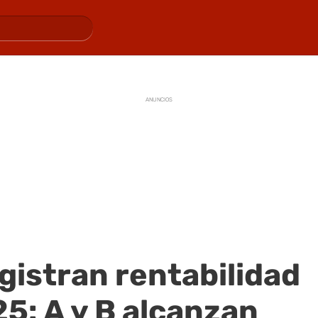
ANUNCIOS
gistran rentabilidad
25: A y B alcanzan