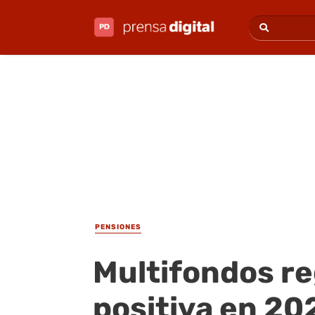
PENSIONES
Multifondos re
positiva en 20