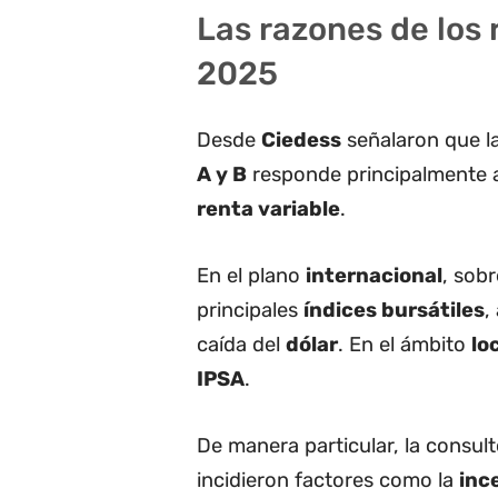
Las razones de los 
2025
Desde
Ciedess
señalaron que l
A y B
responde principalmente 
renta variable
.
En el plano
internacional
, sob
principales
índices bursátiles
,
caída del
dólar
. En el ámbito
lo
IPSA
.
De manera particular, la consul
incidieron factores como la
inc