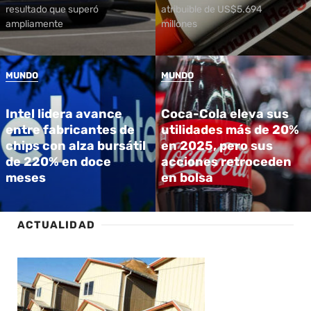
resultado que superó
atribuible de US$5.694
ampliamente
millones
MUNDO
MUNDO
Intel lidera avance
Coca-Cola eleva sus
entre fabricantes de
utilidades más de 20%
chips con alza bursátil
en 2025, pero sus
de 220% en doce
acciones retroceden
meses
en bolsa
ACTUALIDAD