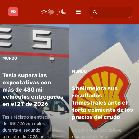
MUNDO
MUNDO
Tesla supera las
expectativas con
Shell mejora sus
más de 480 mil
resultados
vehículos entregados
trimestrales ante el
en el 2T de 2026
fortalecimiento de los
precios del crudo
Tesla registró la entrega
de 480.126 vehículos
durante el segundo
La petrolera Shell obtuvo
trimestre de 2026, un
una ganancia neta