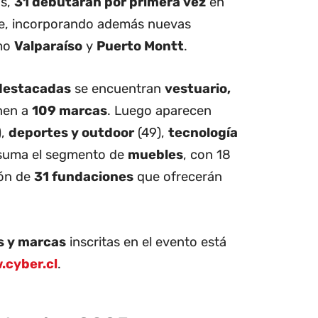
as,
31 debutarán por primera vez
en
ne, incorporando además nuevas
omo
Valparaíso
y
Puerto Montt
.
destacadas
se encuentran
vestuario,
nen a
109 marcas
. Luego aparecen
),
deportes y outdoor
(49),
tecnología
 suma el segmento de
muebles
, con 18
ión de
31 fundaciones
que ofrecerán
s y marcas
inscritas en el evento está
cyber.cl
.