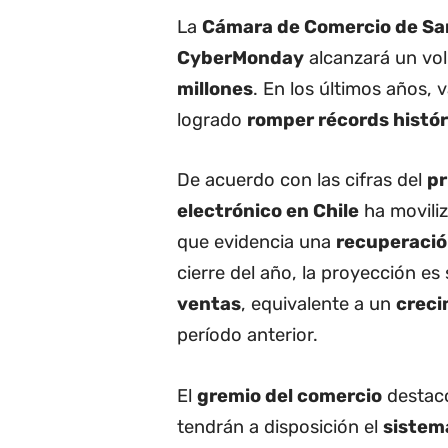
La
Cámara de Comercio de Sa
CyberMonday
alcanzará un vo
millones
. En los últimos años, 
logrado
romper récords histór
De acuerdo con las cifras del
pr
electrónico en Chile
ha movili
que evidencia una
recuperació
cierre del año, la proyección es
ventas
, equivalente a un
creci
período anterior.
El
gremio del comercio
destacó
tendrán a disposición el
sistem