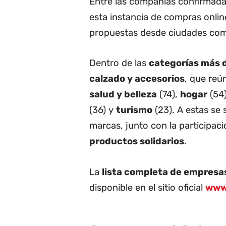
Entre las compañías confirmad
esta instancia de compras onli
propuestas desde ciudades c
Dentro de las
categorías más 
calzado y accesorios
, que reú
salud y belleza
(74),
hogar
(54
(36) y
turismo
(23). A estas se
marcas, junto con la participac
productos solidarios
.
La
lista completa de empresa
disponible en el sitio oficial
www.