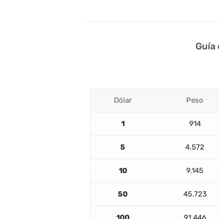
Guía
Dólar
Peso
1
914
5
4.572
10
9.145
50
45.723
100
91.446