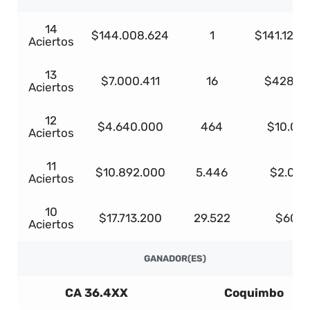
14
$144.008.624
1
$141.128.
Aciertos
13
$7.000.411
16
$428.77
Aciertos
12
$4.640.000
464
$10.00
Aciertos
11
$10.892.000
5.446
$2.000
Aciertos
10
$17.713.200
29.522
$600
Aciertos
GANADOR(ES)
CA 36.4XX
Coquimbo