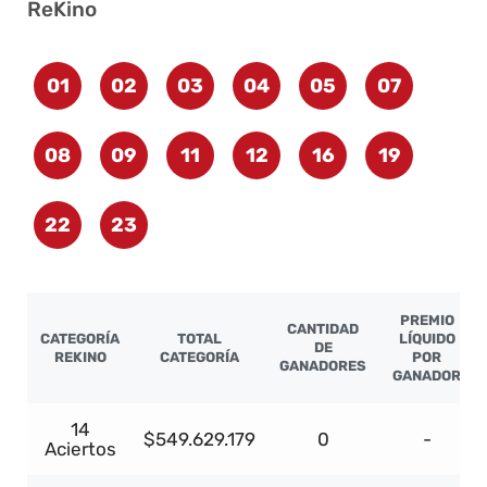
ReKino
01
02
03
04
05
07
08
09
11
12
16
19
22
23
PREMIO
CANTIDAD
CATEGORÍA
TOTAL
LÍQUIDO
DE
REKINO
CATEGORÍA
POR
GANADORES
GANADOR
14
$549.629.179
0
-
Aciertos