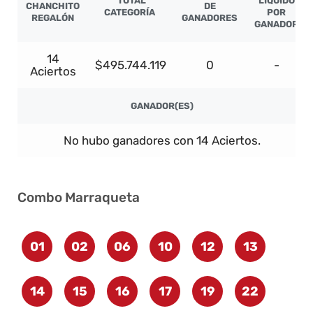
TOTAL
LÍQUIDO
CHANCHITO
DE
CATEGORÍA
POR
REGALÓN
GANADORES
GANADOR
14
$495.744.119
0
-
Aciertos
GANADOR(ES)
No hubo ganadores con 14 Aciertos.
Combo Marraqueta
01
02
06
10
12
13
14
15
16
17
19
22