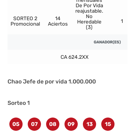
mensuales
De Por Vida
reajustable.
No
SORTEO 2
14
1
Heredable
Promocional
Aciertos
(3)
GANADOR(ES)
CA 624.2XX
Re
Chao Jefe de por vida 1.000.000
Sorteo 1
05
07
08
09
13
15