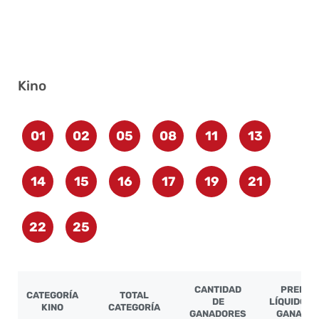
Kino
01
02
05
08
11
13
14
15
16
17
19
21
22
25
CANTIDAD
PREMIO
CATEGORÍA
TOTAL
DE
LÍQUIDO P
KINO
CATEGORÍA
GANADORES
GANADO