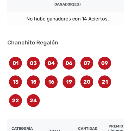
GANADOR(ES)
No hubo ganadores con 14 Aciertos.
Chanchito Regalón
01
03
04
06
07
09
13
15
16
19
20
21
22
24
PREMIO
CATEGORÍA
CANTIDAD