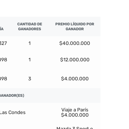
CANTIDAD DE
PREMIO LÍQUIDO POR
ÍA
GANADORES
GANADOR
327
1
$40.000.000
898
1
$12.000.000
898
3
$4.000.000
GANADOR(ES)
Viaje a París
Las Condes
$4.000.000
Mazda 3 Sport o