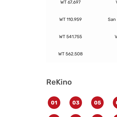
WT 67.697
WT 110.959
San 
WT 541.755
V
WT 562.508
ReKino
01
03
05