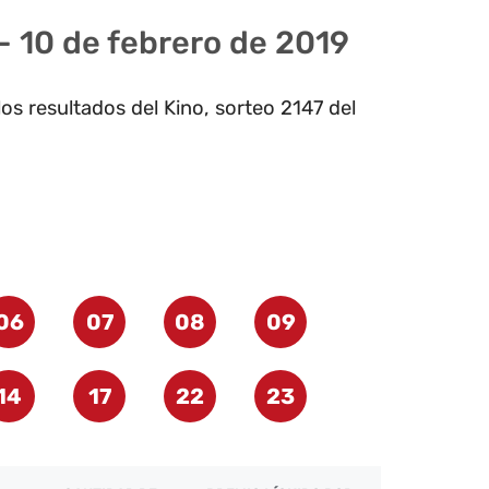
– 10 de febrero de 2019
os resultados del Kino, sorteo 2147 del
06
07
08
09
14
17
22
23