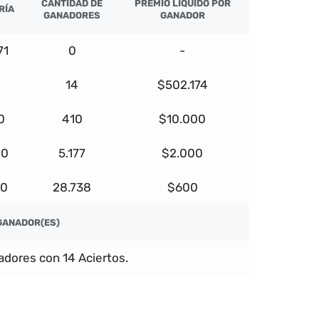
CANTIDAD DE
PREMIO LÍQUIDO POR
RÍA
GANADORES
GANADOR
71
0
-
4
14
$502.174
0
410
$10.000
00
5.177
$2.000
00
28.738
$600
GANADOR(ES)
dores con 14 Aciertos.