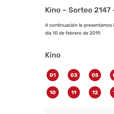
Kino – Sorteo 2147 
A continuación le presentamos l
día 10 de febrero de 2019.
Kino
01
03
05
10
11
12