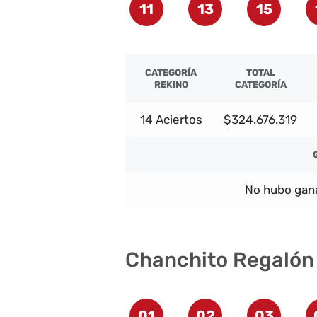
11
13
15
CATEGORÍA
TOTAL
REKINO
CATEGORÍA
14 Aciertos
$324.676.319
No hubo gana
Chanchito Regalón
01
02
03