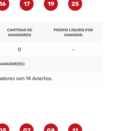
16
17
19
25
CANTIDAD DE
PREMIO LÍQUIDO POR
GANADORES
GANADOR
0
-
GANADOR(ES)
dores con 14 Aciertos.
05
07
08
11