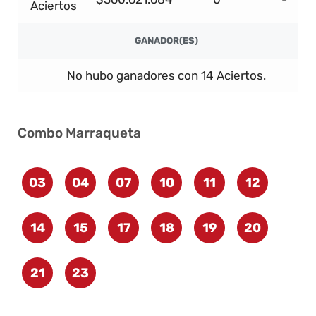
Aciertos
GANADOR(ES)
No hubo ganadores con 14 Aciertos.
Combo Marraqueta
03
04
07
10
11
12
14
15
17
18
19
20
21
23