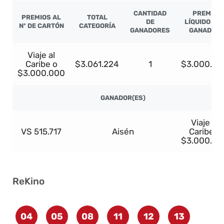
CANTIDAD
PREMIO
PREMIOS AL
TOTAL
DE
LÍQUIDO PO
Nº DE CARTÓN
CATEGORÍA
GANADORES
GANADOR
Viaje al
Caribe o
$3.061.224
1
$3.000.00
$3.000.000
GANADOR(ES)
Viaje al
VS 515.717
Aisén
Caribe o
$3.000.00
ReKino
04
05
08
11
12
13