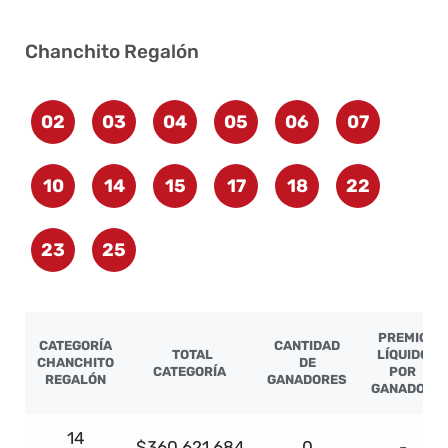
Chanchito Regalón
02
03
04
05
06
07
10
14
15
17
18
22
23
25
PREMIO
CATEGORÍA
CANTIDAD
TOTAL
LÍQUIDO
CHANCHITO
DE
CATEGORÍA
POR
REGALÓN
GANADORES
GANADOR
14
$360.621.684
0
-