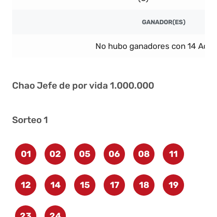
GANADOR(ES)
No hubo ganadores con 14 Acier
Chao Jefe de por vida 1.000.000
Sorteo 1
01
02
05
06
08
11
12
14
15
17
18
19
23
24