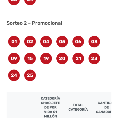
Sorteo 2 – Promocional
01
02
04
05
06
08
09
15
19
20
21
23
24
25
CATEGORÍA
CHAO JEFE
CANTIDAD
TOTAL
DE POR
DE
CATEGORÍA
VIDA $1
GANADORES
MILLÓN