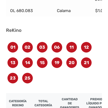
OL 680.083
Calama
$1.00
ReKino
01
02
03
06
11
12
13
14
15
19
20
21
23
25
CANTIDAD
PREMIO
CATEGORÍA
TOTAL
DE
LÍQUIDO POR
REKINO
CATEGORÍA
GANADORES
GANADOR