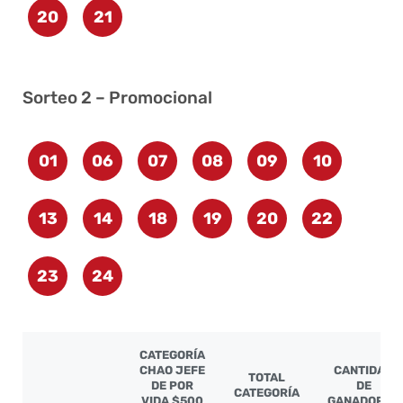
20
21
Sorteo 2 – Promocional
01
06
07
08
09
10
13
14
18
19
20
22
23
24
CATEGORÍA
CHAO JEFE
CANTIDAD
TOTAL
DE POR
DE
CATEGORÍA
VIDA $500
GANADORES