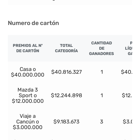
Numero de cartón
CANTIDAD
PRE
PREMIOS AL Nº
TOTAL
DE
LÍQUID
DE CARTÓN
CATEGORÍA
GANADORES
GANA
Casa o
$40.816.327
1
$40.00
$40.000.000
Mazda 3
Sport o
$12.244.898
1
$12.00
$12.000.000
Viaje a
Cancún o
$9.183.673
3
$3.00
$3.000.000