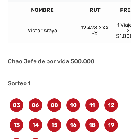
NOMBRE
RUT
PREMI
1 Viaje p
12.428.XXX
Victor Araya
2 o
-X
$1.000.0
Chao Jefe de por vida 500.000
Sorteo 1
03
06
08
10
11
12
13
14
15
16
18
19