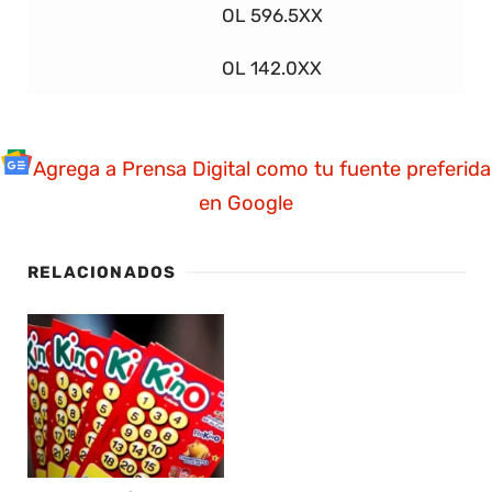
OL 596.5XX
Pu
OL 142.0XX
Pu
Agrega a Prensa Digital como tu fuente preferida
en Google
RELACIONADOS