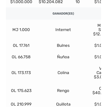
$1.000.000
$10.204.082
10
$1.00
GANADOR(ES)
Mazd
MJ 1.000
Internet
Spor
$12.00
OL 17.761
Bulnes
$1.00
OL 66.758
Ñuñoa
$1.00
Viaj
OL 173.173
Colina
Canc
$3.00
Cas
OL 175.623
Rengo
$40.00
OL 210.999
Quillota
$1.00