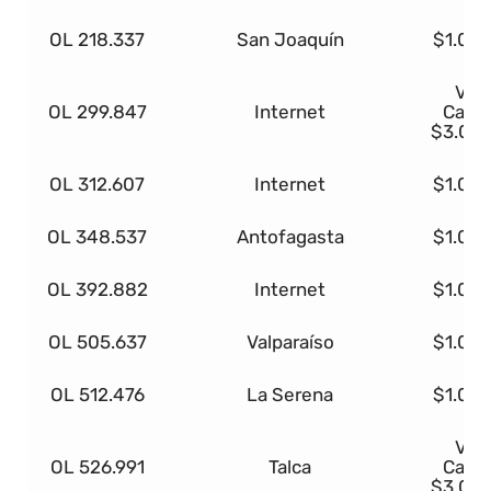
OL 218.337
San Joaquín
$1.00
Viaj
OL 299.847
Internet
Canc
$3.00
OL 312.607
Internet
$1.00
OL 348.537
Antofagasta
$1.00
OL 392.882
Internet
$1.00
OL 505.637
Valparaíso
$1.00
OL 512.476
La Serena
$1.00
Viaj
OL 526.991
Talca
Canc
$3.00