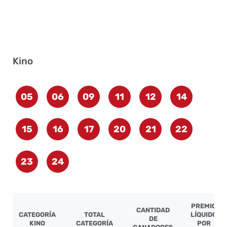
Kino
05
06
09
11
12
14
15
16
17
20
21
22
23
24
PREMIO
CANTIDAD
CATEGORÍA
TOTAL
LÍQUIDO
DE
KINO
CATEGORÍA
POR