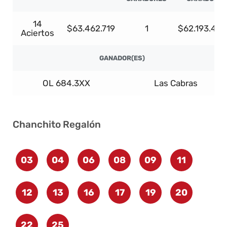
14
$63.462.719
1
$62.193.465
Aciertos
GANADOR(ES)
OL 684.3XX
Las Cabras
Chanchito Regalón
03
04
06
08
09
11
12
13
16
17
19
20
22
25