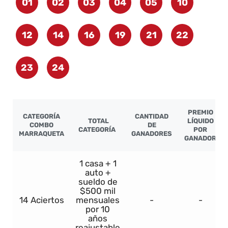
01
02
03
04
05
10
12
14
16
19
21
22
23
24
PREMIO
CATEGORÍA
CANTIDAD
TOTAL
LÍQUIDO
COMBO
DE
CATEGORÍA
POR
MARRAQUETA
GANADORES
GANADOR
1 casa + 1
auto +
sueldo de
$500 mil
14 Aciertos
mensuales
-
-
por 10
años
reajustable