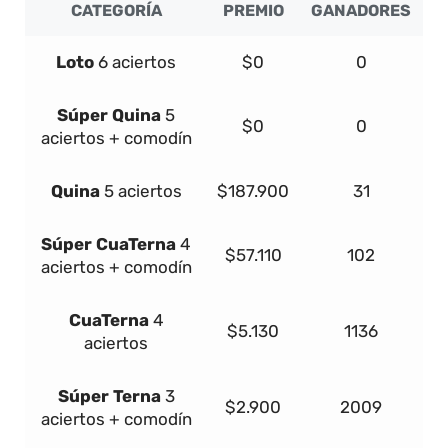
CATEGORÍA
PREMIO
GANADORES
Loto
6 aciertos
$0
0
Súper
Quina
5
$0
0
aciertos + comodín
Quina
5 aciertos
$187.900
31
Súper
Cua
Terna
4
$57.110
102
aciertos + comodín
Cua
Terna
4
$5.130
1136
aciertos
Súper
Terna
3
$2.900
2009
aciertos + comodín