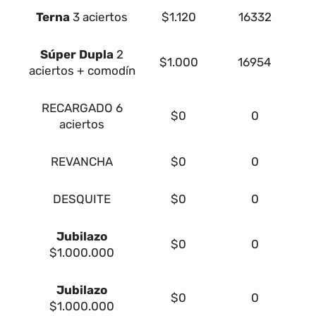
Terna
3 aciertos
$1.120
16332
Súper Dupla
2
$1.000
16954
aciertos + comodín
RECARGADO
6
$0
0
aciertos
REVANCHA
$0
0
DESQUITE
$0
0
Jubilazo
$0
0
$1.000.000
Jubilazo
$0
0
$1.000.000