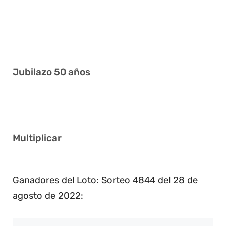
2 13 21 24 31 32
9 16 25 34 36 40
12 16 21 33 36 40
Jubilazo 50 años
10 14 21 35 37 39
Multiplicar
2
Ganadores del Loto: Sorteo 4844 del 28 de
agosto de 2022: