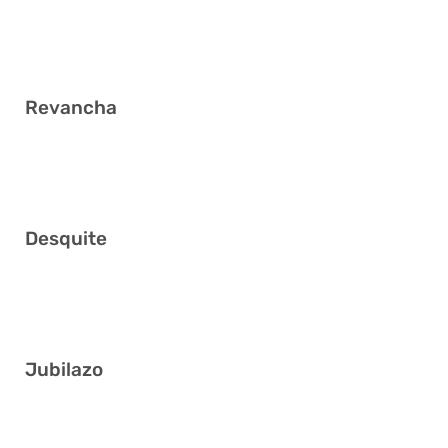
6 7 9 30 36 38
Revancha
8 17 28 30 33 34
Desquite
1 4 16 24 27 37
Jubilazo
2 4 18 20 27 41