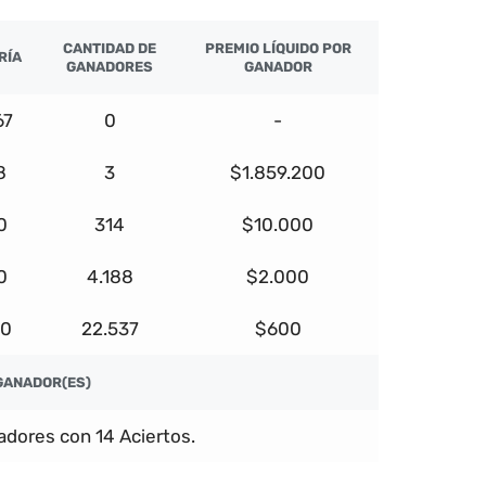
CANTIDAD DE
PREMIO LÍQUIDO POR
RÍA
GANADORES
GANADOR
67
0
-
8
3
$1.859.200
0
314
$10.000
0
4.188
$2.000
00
22.537
$600
GANADOR(ES)
dores con 14 Aciertos.