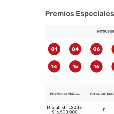
Premios Especiales
MITSUBISH
01
04
06
14
15
16
PREMIO ESPECIAL
TOTAL CATEGO
Mitsubishi L200 o
0
$16.500.000