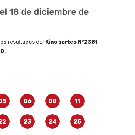
el 18 de diciembre de
los resultados del
Kino sorteo N°2381
0.
05
06
08
11
22
23
24
25