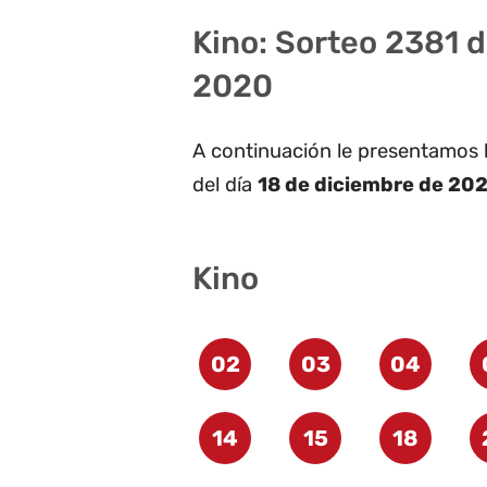
Kino: Sorteo 2381 d
2020
A continuación le presentamos 
del día
18 de diciembre de 202
Kino
02
03
04
14
15
18