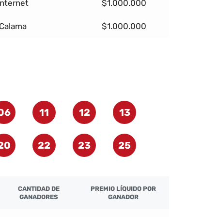
Internet
$1.000.000
Calama
$1.000.000
06
11
12
13
20
22
23
25
CANTIDAD DE
PREMIO LÍQUIDO POR
GANADORES
GANADOR