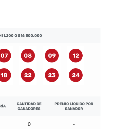
I L200 O $16.500.000
07
08
09
12
18
22
23
24
CANTIDAD DE
PREMIO LÍQUIDO POR
RÍA
GANADORES
GANADOR
0
-