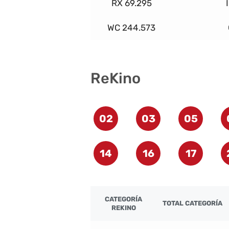
RX 69.295
WC 244.573
ReKino
02
03
05
14
16
17
CATEGORÍA
TOTAL CATEGORÍA
REKINO