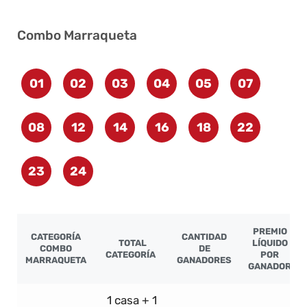
Combo Marraqueta
01
02
03
04
05
07
08
12
14
16
18
22
23
24
PREMIO
CATEGORÍA
CANTIDAD
TOTAL
LÍQUIDO
COMBO
DE
CATEGORÍA
POR
MARRAQUETA
GANADORES
GANADOR
1 casa + 1