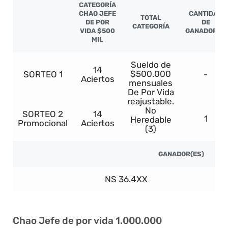
CATEGORÍA
CHAO JEFE
CANTIDAD
TOTAL
DE POR
DE
CATEGORÍA
VIDA $500
GANADORES
MIL
Sueldo de
14
$500.000
SORTEO 1
-
Aciertos
mensuales
De Por Vida
reajustable.
No
SORTEO 2
14
1
Heredable
Promocional
Aciertos
(3)
GANADOR(ES)
NS 36.4XX
M
Chao Jefe de por vida 1.000.000