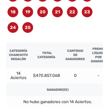
18
19
20
21
22
23
24
25
PREMIO
CATEGORÍA
CANTIDAD
TOTAL
LÍQUIDO
CHANCHITO
DE
CATEGORÍA
POR
REGALÓN
GANADORES
GANADOR
14
$470.857.068
0
-
Aciertos
GANADOR(ES)
No hubo ganadores con 14 Aciertos.