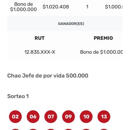
Bono de
$1.020.408
1
$1.000.00
$1.000.000
GANADOR(ES)
RUT
PREMIO
12.835.XXX-X
Bono de $1.000.000
Chao Jefe de por vida 500.000
Sorteo 1
02
06
07
09
10
13