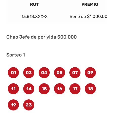
RUT
PREMIO
13.818.XXX-X
Bono de $1.000.000
Chao Jefe de por vida 500.000
Sorteo 1
01
02
04
05
07
09
11
14
15
16
17
18
19
23