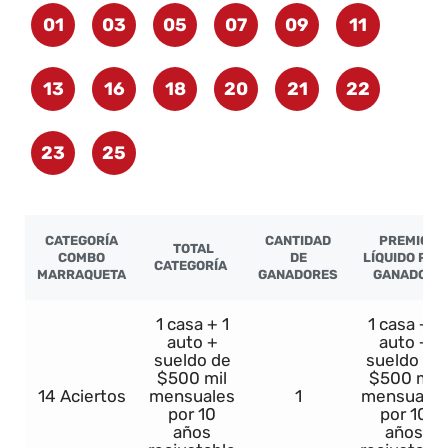
01
03
05
07
09
11
13
16
18
20
21
22
23
25
CATEGORÍA
CANTIDAD
PREMIO
TOTAL
COMBO
DE
LÍQUIDO POR
CATEGORÍA
MARRAQUETA
GANADORES
GANADOR
1 casa + 1
1 casa + 1
auto +
auto +
sueldo de
sueldo de
$500 mil
$500 mil
14 Aciertos
mensuales
1
mensuales
por 10
por 10
años
años