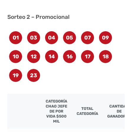
Sorteo 2 – Promocional
01
03
04
05
07
09
10
12
14
16
17
18
19
23
CATEGORÍA
CHAO JEFE
CANTIDAD
TOTAL
DE POR
DE
CATEGORÍA
VIDA $500
GANADORES
MIL