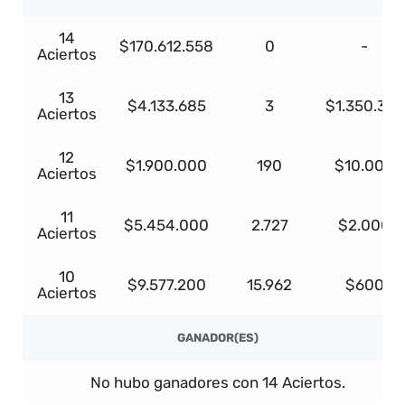
14
$170.612.558
0
-
Aciertos
13
$4.133.685
3
$1.350.337
Aciertos
12
$1.900.000
190
$10.000
Aciertos
11
$5.454.000
2.727
$2.000
Aciertos
10
$9.577.200
15.962
$600
Aciertos
GANADOR(ES)
No hubo ganadores con 14 Aciertos.