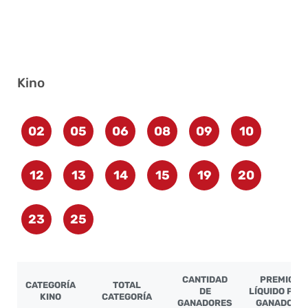
Kino
02
05
06
08
09
10
12
13
14
15
19
20
23
25
CANTIDAD
PREMIO
CATEGORÍA
TOTAL
DE
LÍQUIDO POR
KINO
CATEGORÍA
GANADORES
GANADOR