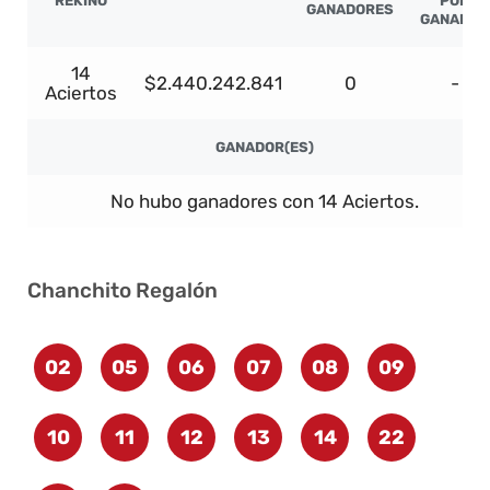
REKINO
POR
GANADORES
GANADOR
14
$2.440.242.841
0
-
Aciertos
GANADOR(ES)
No hubo ganadores con 14 Aciertos.
Chanchito Regalón
02
05
06
07
08
09
10
11
12
13
14
22