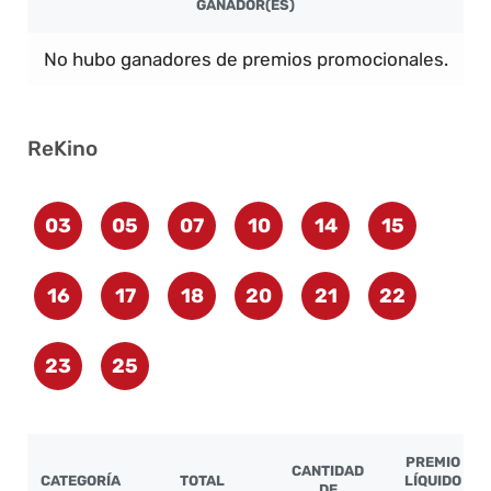
GANADOR(ES)
No hubo ganadores de premios promocionales.
ReKino
03
05
07
10
14
15
16
17
18
20
21
22
23
25
PREMIO
CANTIDAD
CATEGORÍA
TOTAL
LÍQUIDO
DE