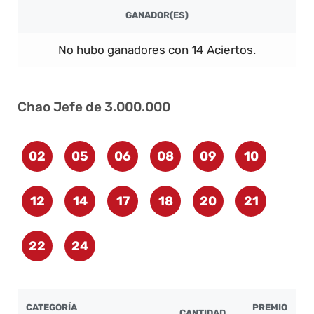
GANADOR(ES)
No hubo ganadores con 14 Aciertos.
Chao Jefe de 3.000.000
02
05
06
08
09
10
12
14
17
18
20
21
22
24
CATEGORÍA
PREMIO
CANTIDAD