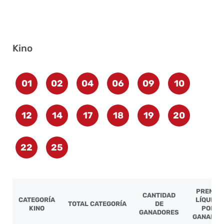
Kino
01
02
04
06
09
10
12
14
17
18
19
20
22
25
PREMIO
CANTIDAD
CATEGORÍA
LÍQUIDO
TOTAL CATEGORÍA
DE
KINO
POR
GANADORES
GANADOR