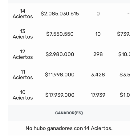
14
$2.085.030.615
0
-
Aciertos
13
$7.550.550
10
$739.95
Aciertos
12
$2.980.000
298
$10.00
Aciertos
11
$11.998.000
3.428
$3.500
Aciertos
10
$17.939.000
17.939
$1.000
Aciertos
GANADOR(ES)
No hubo ganadores con 14 Aciertos.