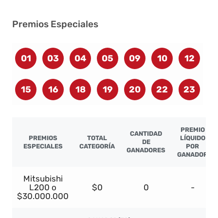
Premios Especiales
01
03
04
05
09
10
12
15
16
18
19
20
22
23
PREMIO
CANTIDAD
PREMIOS
TOTAL
LÍQUIDO
DE
ESPECIALES
CATEGORÍA
POR
GANADORES
GANADOR
Mitsubishi
L200 o
$0
0
-
$30.000.000