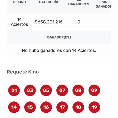
REKINO
CATEGORÍA
POR
GANADORES
GANADOR
14
$658.201.216
0
-
Aciertos
GANADOR(ES)
No hubo ganadores con 14 Aciertos.
Requete Kino
01
03
05
07
08
09
14
15
16
17
18
19