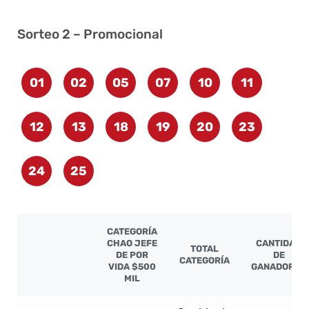
Sorteo 2 – Promocional
01
02
05
07
10
11
12
13
18
19
20
23
24
25
CATEGORÍA
CHAO JEFE
CANTIDAD
TOTAL
DE POR
DE
CATEGORÍA
VIDA $500
GANADORES
MIL