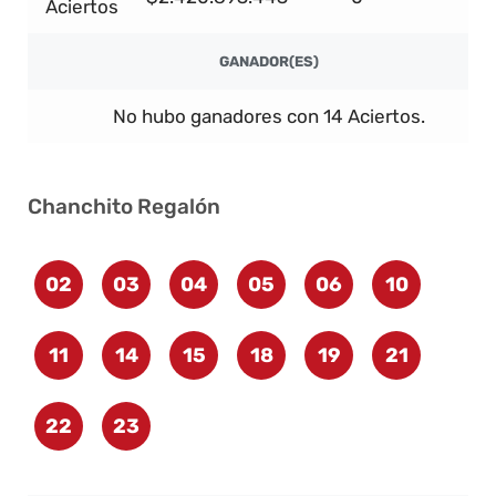
Aciertos
GANADOR(ES)
No hubo ganadores con 14 Aciertos.
Chanchito Regalón
02
03
04
05
06
10
11
14
15
18
19
21
22
23