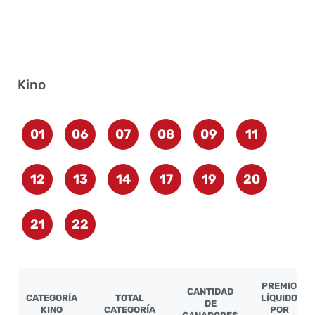
Kino
01
06
07
08
09
11
12
13
14
17
19
20
21
22
PREMIO
CANTIDAD
CATEGORÍA
TOTAL
LÍQUIDO
DE
KINO
CATEGORÍA
POR