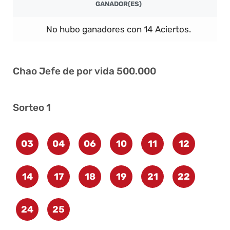
GANADOR(ES)
No hubo ganadores con 14 Aciertos.
Chao Jefe de por vida 500.000
Sorteo 1
03
04
06
10
11
12
14
17
18
19
21
22
24
25