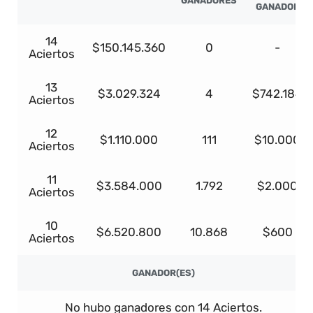
GANADORES
GANADOR
14
$150.145.360
0
-
Aciertos
13
$3.029.324
4
$742.184
Aciertos
12
$1.110.000
111
$10.000
Aciertos
11
$3.584.000
1.792
$2.000
Aciertos
10
$6.520.800
10.868
$600
Aciertos
GANADOR(ES)
No hubo ganadores con 14 Aciertos.