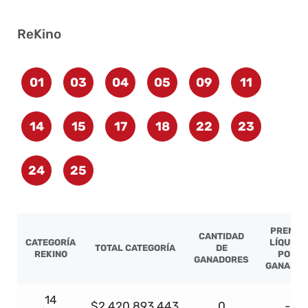
ReKino
01
03
04
05
09
11
14
15
17
18
22
23
24
25
PREMIO
CANTIDAD
CATEGORÍA
LÍQUIDO
TOTAL CATEGORÍA
DE
REKINO
POR
GANADORES
GANADO
14
$2.420.893.443
0
-