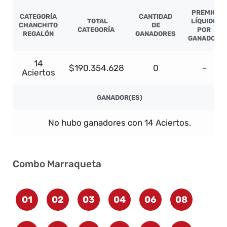
PREMIO
CATEGORÍA
CANTIDAD
TOTAL
LÍQUIDO
CHANCHITO
DE
CATEGORÍA
POR
REGALÓN
GANADORES
GANADOR
14
$190.354.628
0
-
Aciertos
GANADOR(ES)
No hubo ganadores con 14 Aciertos.
Combo Marraqueta
01
02
03
04
06
08