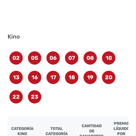
Kino
02
05
06
07
08
10
13
16
17
18
19
20
22
23
PREMIO
CANTIDAD
CATEGORÍA
TOTAL
LÍQUIDO
DE
KINO
CATEGORÍA
POR