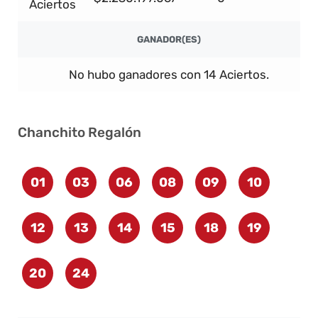
Aciertos
GANADOR(ES)
No hubo ganadores con 14 Aciertos.
Chanchito Regalón
01
03
06
08
09
10
12
13
14
15
18
19
20
24