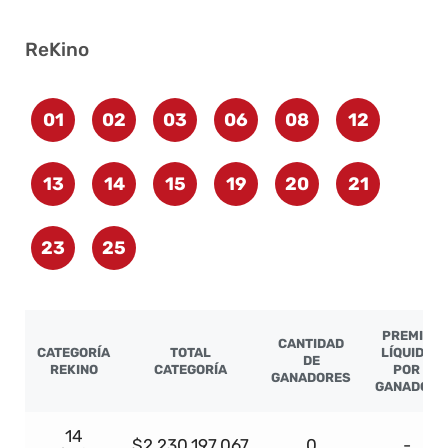
ReKino
01
02
03
06
08
12
13
14
15
19
20
21
23
25
PREMIO
CANTIDAD
CATEGORÍA
TOTAL
LÍQUIDO
DE
REKINO
CATEGORÍA
POR
GANADORES
GANADOR
14
$2.230.197.067
0
-