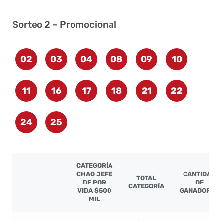
Sorteo 2 – Promocional
02
03
04
08
09
10
11
16
17
18
21
22
24
25
CATEGORÍA
CHAO JEFE
CANTIDAD
TOTAL
DE POR
DE
CATEGORÍA
VIDA $500
GANADORES
MIL