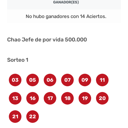
GANADOR(ES)
No hubo ganadores con 14 Aciertos.
Chao Jefe de por vida 500.000
Sorteo 1
03
05
06
07
09
11
13
16
17
18
19
20
21
22