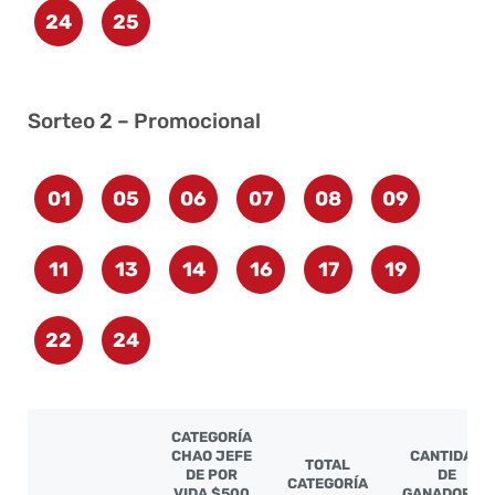
24
25
Sorteo 2 – Promocional
01
05
06
07
08
09
11
13
14
16
17
19
22
24
CATEGORÍA
CHAO JEFE
CANTIDAD
TOTAL
DE POR
DE
CATEGORÍA
VIDA $500
GANADORES