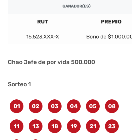
GANADOR(ES)
RUT
PREMIO
16.523.XXX-X
Bono de $1.000.000
Chao Jefe de por vida 500.000
Sorteo 1
01
02
03
04
05
08
11
13
18
19
21
23