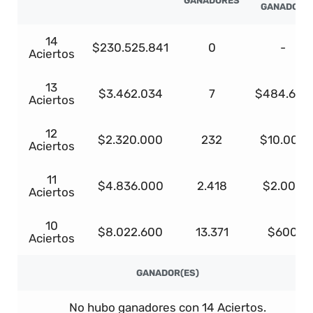
GANADORES
GANADOR
14
$230.525.841
0
-
Aciertos
13
$3.462.034
7
$484.685
Aciertos
12
$2.320.000
232
$10.000
Aciertos
11
$4.836.000
2.418
$2.000
Aciertos
10
$8.022.600
13.371
$600
Aciertos
GANADOR(ES)
No hubo ganadores con 14 Aciertos.