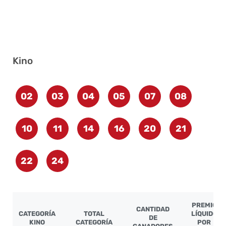
Kino
02
03
04
05
07
08
10
11
14
16
20
21
22
24
PREMIO
CANTIDAD
CATEGORÍA
TOTAL
LÍQUIDO
DE
KINO
CATEGORÍA
POR