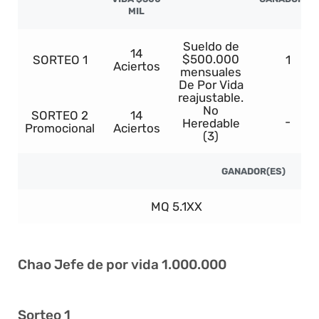
MIL
Sueldo de
14
$500.000
SORTEO 1
1
Aciertos
mensuales
De Por Vida
reajustable.
No
SORTEO 2
14
-
Heredable
Promocional
Aciertos
(3)
GANADOR(ES)
MQ 5.1XX
In
Chao Jefe de por vida 1.000.000
Sorteo 1