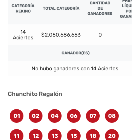
PREMIO
CANTIDAD
CATEGORÍA
LÍQUIDO
TOTAL CATEGORÍA
DE
REKINO
POR
GANADORES
GANADOR
14
$2.050.686.653
0
-
Aciertos
GANADOR(ES)
No hubo ganadores con 14 Aciertos.
Chanchito Regalón
01
02
04
06
07
08
11
12
13
15
18
20