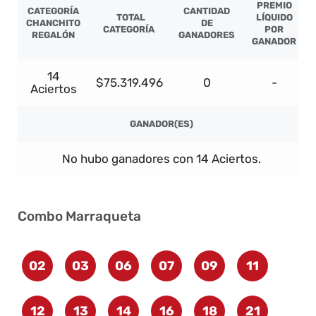
PREMIO
CATEGORÍA
CANTIDAD
TOTAL
LÍQUIDO
CHANCHITO
DE
CATEGORÍA
POR
REGALÓN
GANADORES
GANADOR
14
$75.319.496
0
-
Aciertos
GANADOR(ES)
No hubo ganadores con 14 Aciertos.
Combo Marraqueta
02
03
06
07
09
11
12
13
14
16
18
21