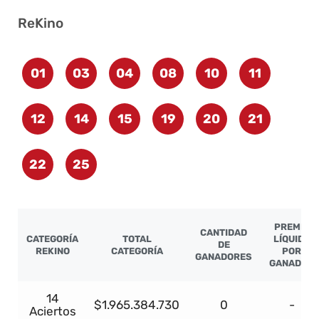
ReKino
01
03
04
08
10
11
12
14
15
19
20
21
22
25
PREMIO
CANTIDAD
CATEGORÍA
TOTAL
LÍQUIDO
DE
REKINO
CATEGORÍA
POR
GANADORES
GANADOR
14
$1.965.384.730
0
-
Aciertos