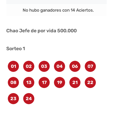
No hubo ganadores con 14 Aciertos.
Chao Jefe de por vida 500.000
Sorteo 1
01
02
03
04
06
07
08
13
17
19
21
22
23
24