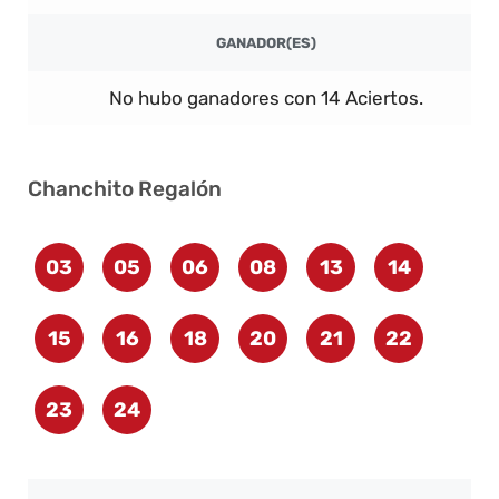
GANADOR(ES)
No hubo ganadores con 14 Aciertos.
Chanchito Regalón
03
05
06
08
13
14
15
16
18
20
21
22
23
24