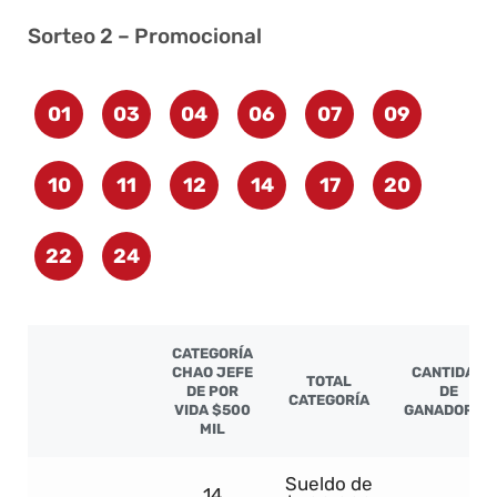
Sorteo 2 – Promocional
01
03
04
06
07
09
10
11
12
14
17
20
22
24
CATEGORÍA
CHAO JEFE
CANTIDAD
TOTAL
DE POR
DE
CATEGORÍA
VIDA $500
GANADORES
MIL
Sueldo de
14