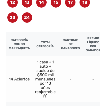
12
13
14
15
17
18
23
24
PREMIO
CATEGORÍA
CANTIDAD
TOTAL
LÍQUIDO
COMBO
DE
CATEGORÍA
POR
MARRAQUETA
GANADORES
GANADOR
1 casa + 1
auto +
sueldo de
$500 mil
14 Aciertos
mensuales
-
-
por 10
años
reajustable
(1)