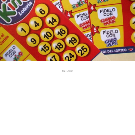
ANUNCIOS