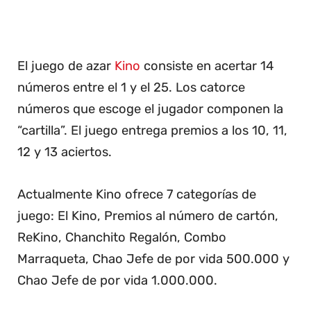
El juego de azar
Kino
consiste en acertar 14
números entre el 1 y el 25. Los catorce
números que escoge el jugador componen la
“cartilla”. El juego entrega premios a los 10, 11,
12 y 13 aciertos.
Actualmente Kino ofrece 7 categorías de
juego: El Kino, Premios al número de cartón,
ReKino, Chanchito Regalón, Combo
Marraqueta, Chao Jefe de por vida 500.000 y
Chao Jefe de por vida 1.000.000.