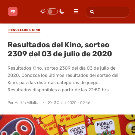
RESULTADOS KINO
Resultados del Kino, sorteo
2309 del 03 de julio de 2020
Resultados Kino, sorteo 2309 del día 03 de julio de
2020. Conozca los últimos resultados del sorteo del
Kino, para las distintas categorías de juego.
Resultados disponibles a partir de las 22:50 hrs.
Por
Martín Villalba
·
3 Julio, 2020 - 09:46