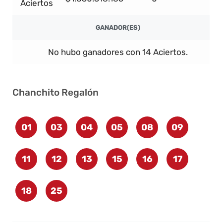
Aciertos
GANADOR(ES)
No hubo ganadores con 14 Aciertos.
Chanchito Regalón
01
03
04
05
08
09
11
12
13
15
16
17
18
25