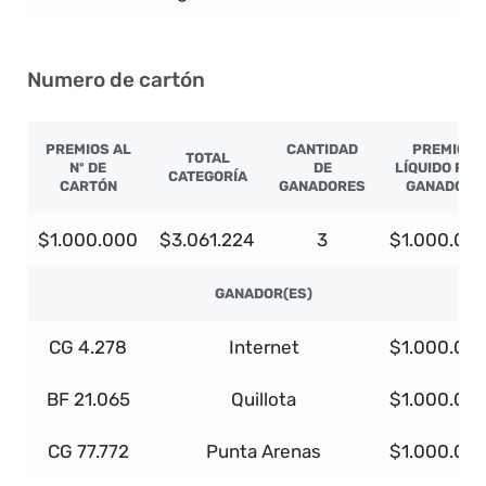
Numero de cartón
PREMIOS AL
CANTIDAD
PREMIO
TOTAL
Nº DE
DE
LÍQUIDO POR
CATEGORÍA
CARTÓN
GANADORES
GANADOR
$1.000.000
$3.061.224
3
$1.000.00
GANADOR(ES)
CG 4.278
Internet
$1.000.00
BF 21.065
Quillota
$1.000.00
CG 77.772
Punta Arenas
$1.000.00