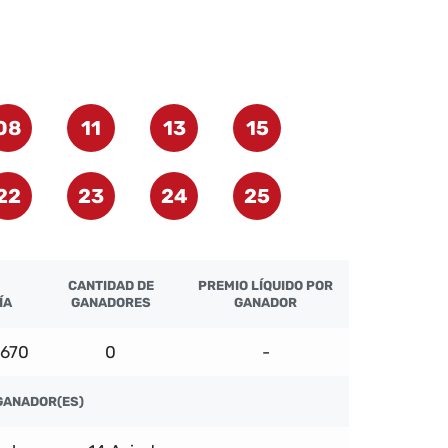
08
11
13
15
22
23
24
25
CANTIDAD DE
PREMIO LÍQUIDO POR
ÍA
GANADORES
GANADOR
.670
0
-
GANADOR(ES)