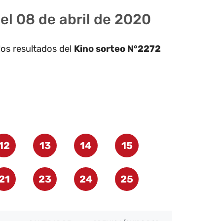
el 08 de abril de 2020
los resultados del
Kino sorteo N°2272
12
13
14
15
21
23
24
25