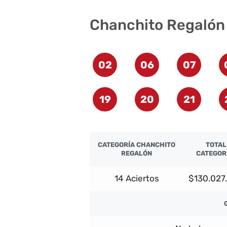
Chanchito Regalón
02
06
07
19
20
21
CATEGORÍA CHANCHITO
TOTAL
REGALÓN
CATEGOR
14 Aciertos
$130.027