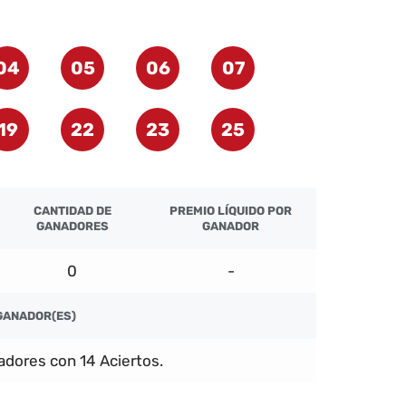
04
05
06
07
19
22
23
25
CANTIDAD DE
PREMIO LÍQUIDO POR
GANADORES
GANADOR
0
-
GANADOR(ES)
dores con 14 Aciertos.