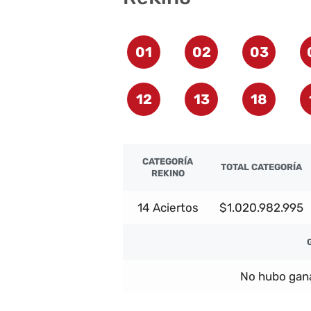
01
02
03
12
13
18
CATEGORÍA
TOTAL CATEGORÍA
REKINO
14 Aciertos
$1.020.982.995
No hubo gana