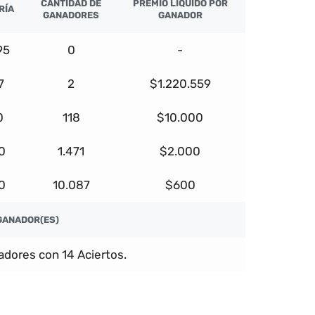
CANTIDAD DE
PREMIO LÍQUIDO POR
RÍA
GANADORES
GANADOR
95
0
-
7
2
$1.220.559
0
118
$10.000
0
1.471
$2.000
0
10.087
$600
GANADOR(ES)
dores con 14 Aciertos.