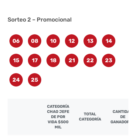
Sorteo 2 – Promocional
06
08
10
12
13
14
15
17
18
21
22
23
24
25
CATEGORÍA
CHAO JEFE
CANTIDAD
TOTAL
DE POR
DE
CATEGORÍA
VIDA $500
GANADORES
MIL