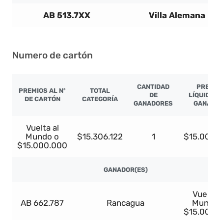
AB 513.7XX
Villa Alemana
Numero de cartón
CANTIDAD
PREMI
PREMIOS AL Nº
TOTAL
DE
LÍQUIDO 
DE CARTÓN
CATEGORÍA
GANADORES
GANADO
Vuelta al
Mundo o
$15.306.122
1
$15.000
$15.000.000
GANADOR(ES)
Vuelta 
AB 662.787
Rancagua
Mundo
$15.000