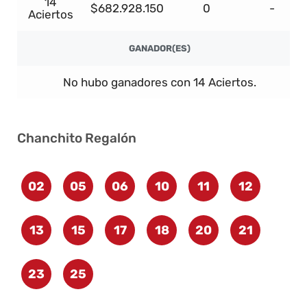
14
$682.928.150
0
-
Aciertos
GANADOR(ES)
No hubo ganadores con 14 Aciertos.
Chanchito Regalón
02
05
06
10
11
12
13
15
17
18
20
21
23
25