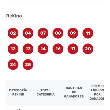
ReKino
02
04
07
08
09
11
12
13
14
16
17
20
24
25
PREMIO
CANTIDAD
CATEGORÍA
TOTAL
LÍQUIDO
DE
REKINO
CATEGORÍA
POR
GANADORES
GANADOR