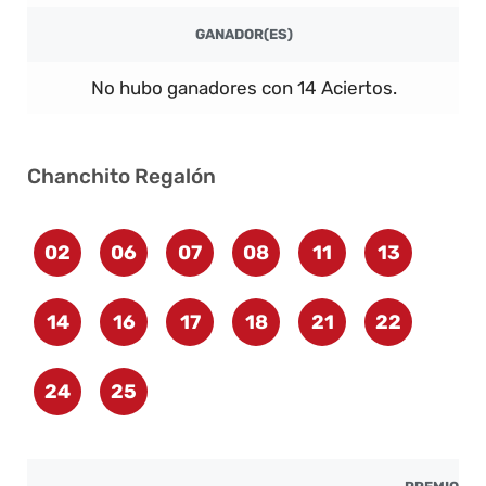
GANADOR(ES)
No hubo ganadores con 14 Aciertos.
Chanchito Regalón
02
06
07
08
11
13
14
16
17
18
21
22
24
25