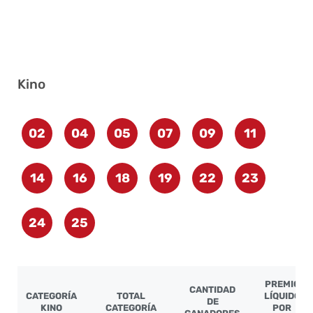
Kino
02
04
05
07
09
11
14
16
18
19
22
23
24
25
PREMIO
CANTIDAD
CATEGORÍA
TOTAL
LÍQUIDO
DE
KINO
CATEGORÍA
POR