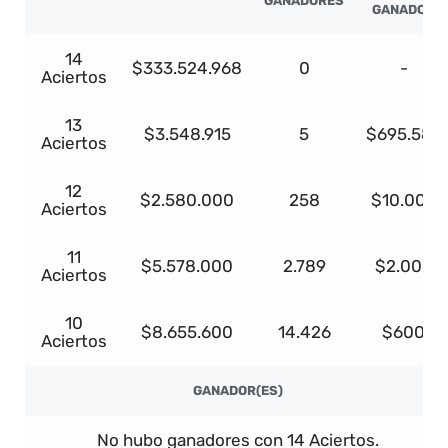
GANADORES
GANADOR
14
$333.524.968
0
-
Aciertos
13
$3.548.915
5
$695.587
Aciertos
12
$2.580.000
258
$10.000
Aciertos
11
$5.578.000
2.789
$2.000
Aciertos
10
$8.655.600
14.426
$600
Aciertos
GANADOR(ES)
No hubo ganadores con 14 Aciertos.