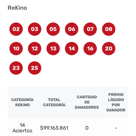
ReKino
02
03
05
06
07
08
10
12
13
14
16
20
23
25
PREMIO
CANTIDAD
CATEGORÍA
TOTAL
LÍQUIDO
DE
REKINO
CATEGORÍA
POR
GANADORES
GANADOR
14
$99.163.861
0
-
Aciertos