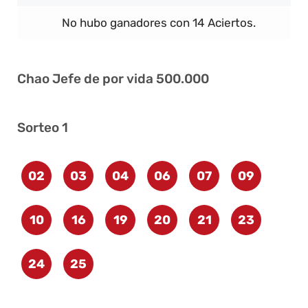
No hubo ganadores con 14 Aciertos.
Chao Jefe de por vida 500.000
Sorteo 1
02
03
04
06
07
09
10
16
19
20
21
23
24
25