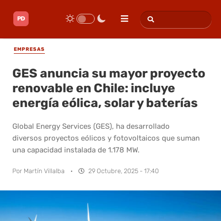
EMPRESAS
GES anuncia su mayor proyecto
renovable en Chile: incluye
energía eólica, solar y baterías
Global Energy Services (GES), ha desarrollado
diversos proyectos eólicos y fotovoltaicos que suman
una capacidad instalada de 1.178 MW.
Por
Martín Villalba
·
29 Octubre, 2025 - 17:40