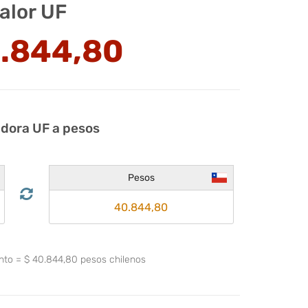
alor UF
.844,80
adora UF a pesos
Pesos
ento
=
$
40.844,80
pesos chilenos