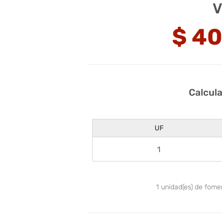
V
$
40
Calcul
UF
1
unidad(es) de fom