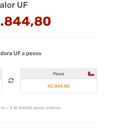
alor UF
.844,80
adora UF a pesos
Pesos
ento
=
$
40.844,80
pesos chilenos