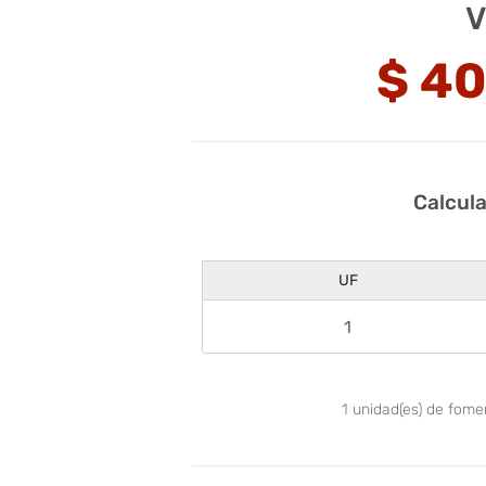
V
$
40
Calcul
UF
1
unidad(es) de fom