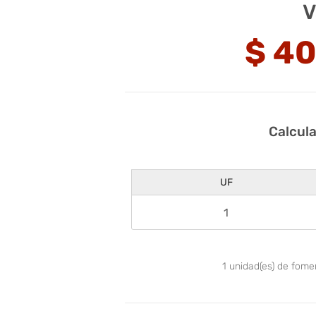
V
$
40
Calcul
UF
1
unidad(es) de fom