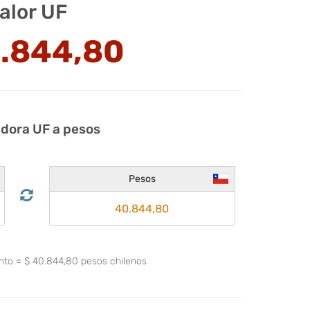
alor UF
.844,80
adora UF a pesos
Pesos
ento
=
$
40.844,80
pesos chilenos