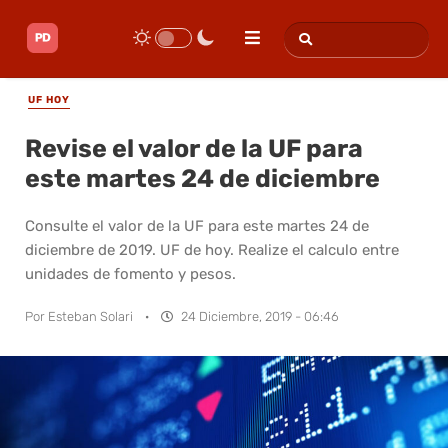
UF HOY
Revise el valor de la UF para
este martes 24 de diciembre
Consulte el valor de la UF para este martes 24 de
diciembre de 2019. UF de hoy. Realize el calculo entre
unidades de fomento y pesos.
Por
Esteban Solari
·
24 Diciembre, 2019 - 06:46