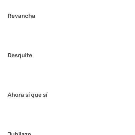
Revancha
5 19 26 29 31 38
Desquite
4 9 13 18 22 38
Ahora sí que sí
3 8 12 14 22 32
Jubilazo