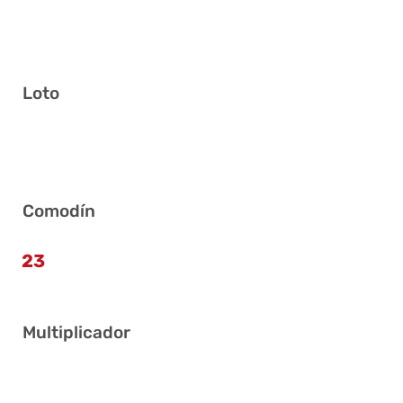
Loto
13 14 17 20 33 40
Comodín
23
Multiplicador
3