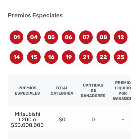
Premios Especiales
01
04
05
06
07
08
12
14
15
16
19
21
22
25
PREMIO
CANTIDAD
PREMIOS
TOTAL
LÍQUIDO
DE
ESPECIALES
CATEGORÍA
POR
GANADORES
GANADOR
Mitsubishi
L200 o
$0
0
-
$30.000.000