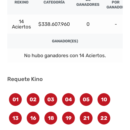
REKINO
CATEGORÍA
POR
GANADORES
GANADOR
14
$338.607.960
0
-
Aciertos
GANADOR(ES)
No hubo ganadores con 14 Aciertos.
Requete Kino
01
02
03
04
05
10
13
16
18
19
21
22