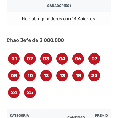
GANADOR(ES)
No hubo ganadores con 14 Aciertos.
Chao Jefe de 3.000.000
01
02
03
04
06
07
08
10
12
13
18
20
24
25
CATEGORÍA
PREMIO
CANTIDAD