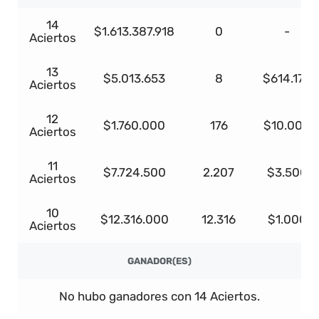
14
$1.613.387.918
0
-
Aciertos
13
$5.013.653
8
$614.172
Aciertos
12
$1.760.000
176
$10.000
Aciertos
11
$7.724.500
2.207
$3.500
Aciertos
10
$12.316.000
12.316
$1.000
Aciertos
GANADOR(ES)
No hubo ganadores con 14 Aciertos.