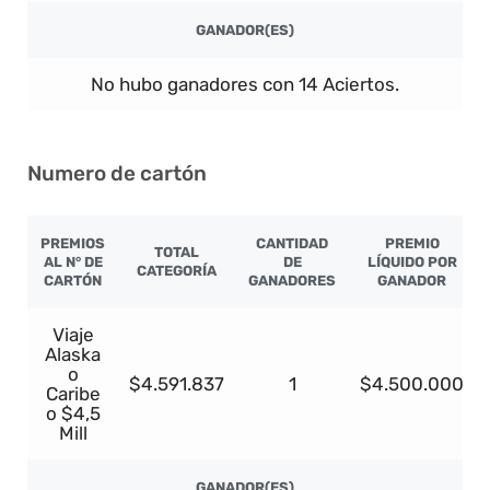
GANADOR(ES)
No hubo ganadores con 14 Aciertos.
Numero de cartón
PREMIOS
CANTIDAD
PREMIO
TOTAL
AL N° DE
DE
LÍQUIDO POR
CATEGORÍA
CARTÓN
GANADORES
GANADOR
Viaje
Alaska
o
$4.591.837
1
$4.500.000
Caribe
o $4,5
Mill
GANADOR(ES)