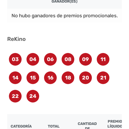
GANADOR(ES)
No hubo ganadores de premios promocionales.
ReKino
03
04
06
08
09
11
14
15
16
18
20
21
22
24
PREMIO
CANTIDAD
CATEGORÍA
TOTAL
LÍQUIDO
DE