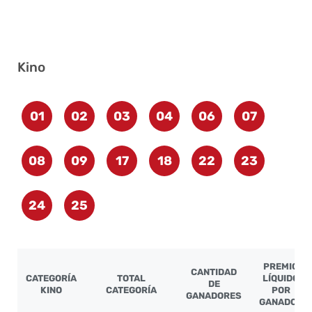
Kino
01
02
03
04
06
07
08
09
17
18
22
23
24
25
PREMIO
CANTIDAD
CATEGORÍA
TOTAL
LÍQUIDO
DE
KINO
CATEGORÍA
POR
GANADORES
GANADOR