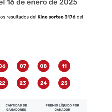
el 16 de enero de 2025
los resultados del
Kino sorteo 3176
del
06
07
08
11
22
23
24
25
CANTIDAD DE
PREMIO LÍQUIDO POR
GANADORES
GANADOR