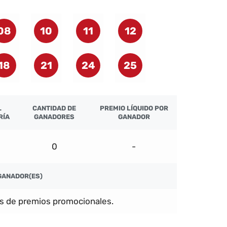
08
10
11
12
18
21
24
25
L
CANTIDAD DE
PREMIO LÍQUIDO POR
RÍA
GANADORES
GANADOR
0
-
GANADOR(ES)
s de premios promocionales.