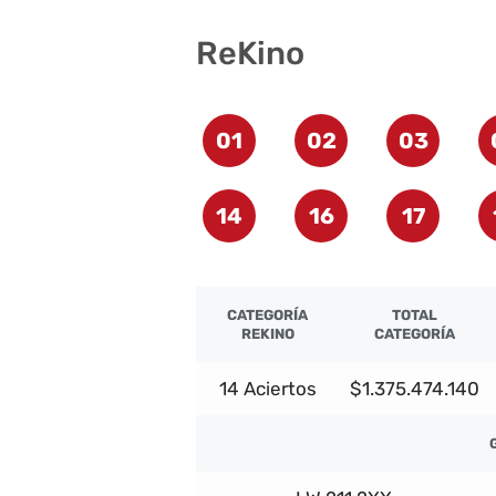
ReKino
01
02
03
14
16
17
CATEGORÍA
TOTAL
REKINO
CATEGORÍA
14 Aciertos
$1.375.474.140