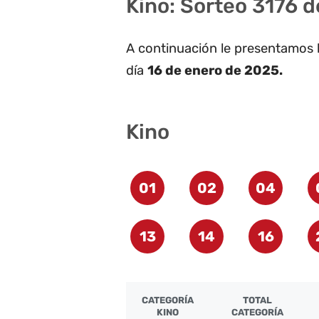
Kino: Sorteo 3176 d
A continuación le presentamos 
día
16 de enero de 2025.
Kino
01
02
04
13
14
16
CATEGORÍA
TOTAL
KINO
CATEGORÍA