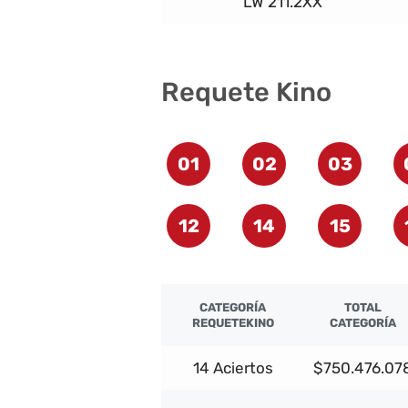
LW 211.2XX
Requete Kino
01
02
03
12
14
15
CATEGORÍA
TOTAL
REQUETEKINO
CATEGORÍA
14 Aciertos
$750.476.07