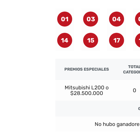
01
03
04
14
15
17
TOTA
PREMIOS ESPECIALES
CATEGO
Mitsubishi L200 o
0
$28.500.000
No hubo ganadore