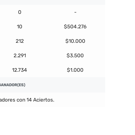
0
-
10
$504.276
212
$10.000
2.291
$3.500
12.734
$1.000
GANADOR(ES)
dores con 14 Aciertos.