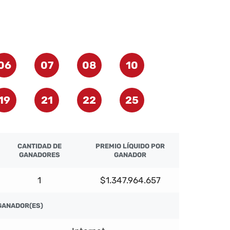
06
07
08
10
19
21
22
25
CANTIDAD DE
PREMIO LÍQUIDO POR
GANADORES
GANADOR
1
$1.347.964.657
GANADOR(ES)