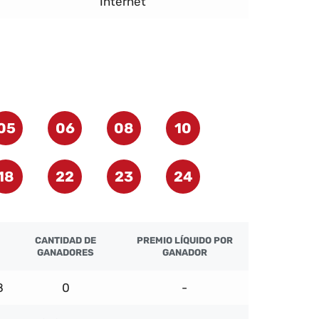
Internet
05
06
08
10
18
22
23
24
CANTIDAD DE
PREMIO LÍQUIDO POR
GANADORES
GANADOR
8
0
-