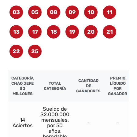
03
05
08
09
10
11
13
17
18
19
20
21
22
25
CATEGORÍA
PREMIO
CANTIDAD
CHAO JEFE
TOTAL
LÍQUIDO
DE
$2
CATEGORÍA
POR
GANADORES
MILLONES
GANADOR
Sueldo de
$2.000.000
14
mensuales,
-
-
Aciertos
por 50
años,
heredable