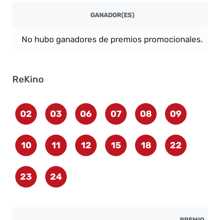
GANADOR(ES)
No hubo ganadores de premios promocionales.
ReKino
02
03
06
07
08
09
10
11
12
15
18
22
23
24
PREMIO