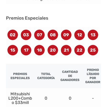
Premios Especiales
02
03
07
08
09
12
13
15
17
18
20
21
22
25
PREMIO
CANTIDAD
PREMIOS
TOTAL
LÍQUIDO
DE
ESPECIALES
CATEGORÍA
POR
GANADORES
GANADOR
Mitsubishi
L200+Comb
0
0
-
o $33mill