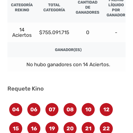
CANTIDAD
CATEGORÍA
TOTAL
LÍQUIDO
DE
REKINO
CATEGORÍA
POR
GANADORES
GANADOR
14
$755.091.715
0
-
Aciertos
GANADOR(ES)
No hubo ganadores con 14 Aciertos.
Requete Kino
04
06
07
08
10
12
15
16
19
20
21
22