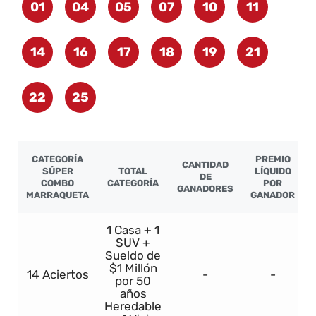
01
04
05
07
10
11
14
16
17
18
19
21
22
25
CATEGORÍA
PREMIO
CANTIDAD
SÚPER
TOTAL
LÍQUIDO
DE
COMBO
CATEGORÍA
POR
GANADORES
MARRAQUETA
GANADOR
1 Casa + 1
SUV +
Sueldo de
$1 Millón
14 Aciertos
-
-
por 50
años
Heredable