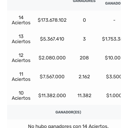
GANADORES
GANADOR
14
$173.678.102
0
-
Aciertos
13
$5.367.410
3
$1.753.354
Aciertos
12
$2.080.000
208
$10.000
Aciertos
11
$7.567.000
2.162
$3.500
Aciertos
10
$11.382.000
11.382
$1.000
Aciertos
GANADOR(ES)
No hubo ganadores con 14 Aciertos.