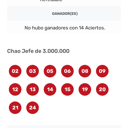
GANADOR(ES)
No hubo ganadores con 14 Aciertos.
Chao Jefe de 3.000.000
02
03
05
06
08
09
12
13
14
15
19
20
21
24