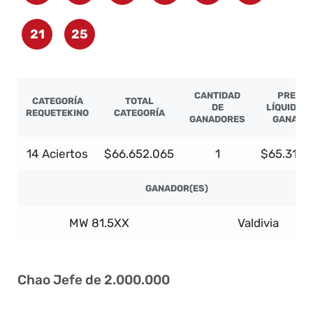
21
25
CANTIDAD
PREMIO
CATEGORÍA
TOTAL
DE
LÍQUIDO P
REQUETEKINO
CATEGORÍA
GANADORES
GANADO
14 Aciertos
$66.652.065
1
$65.319.
GANADOR(ES)
MW 81.5XX
Valdivia
Chao Jefe de 2.000.000