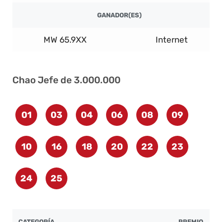
GANADOR(ES)
MW 65.9XX
Internet
Chao Jefe de 3.000.000
01
03
04
06
08
09
10
16
18
20
22
23
24
25
CATEGORÍA
PREMIO