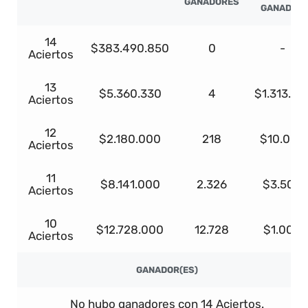
GANADORES
GANADOR
14
$383.490.850
0
-
Aciertos
13
$5.360.330
4
$1.313.28
Aciertos
12
$2.180.000
218
$10.000
Aciertos
11
$8.141.000
2.326
$3.500
Aciertos
10
$12.728.000
12.728
$1.000
Aciertos
GANADOR(ES)
No hubo ganadores con 14 Aciertos.