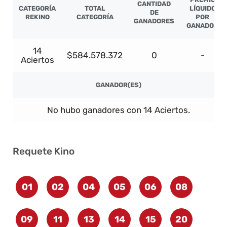
CANTIDAD
CATEGORÍA
TOTAL
LÍQUIDO
DE
REKINO
CATEGORÍA
POR
GANADORES
GANADOR
14
$584.578.372
0
-
Aciertos
GANADOR(ES)
No hubo ganadores con 14 Aciertos.
Requete Kino
01
02
04
05
06
08
09
11
13
14
15
20