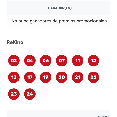
GANADOR(ES)
No hubo ganadores de premios promocionales.
ReKino
02
04
06
07
11
12
13
17
19
20
21
22
23
24
PREMIO