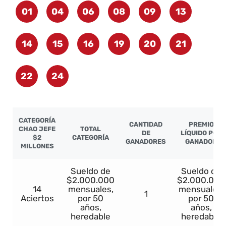
01
04
06
08
09
13
14
15
16
19
20
21
22
24
CATEGORÍA
CANTIDAD
PREMIO
CHAO JEFE
TOTAL
DE
LÍQUIDO POR
$2
CATEGORÍA
GANADORES
GANADOR
MILLONES
Sueldo de
Sueldo de
$2.000.000
$2.000.000
14
mensuales,
mensuales,
1
Aciertos
por 50
por 50
años,
años,
heredable
heredable