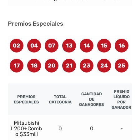
Premios Especiales
02
04
07
13
14
15
16
17
18
20
21
23
24
25
PREMIO
CANTIDAD
PREMIOS
TOTAL
LÍQUIDO
DE
ESPECIALES
CATEGORÍA
POR
GANADORES
GANADOR
Mitsubishi
L200+Comb
0
0
-
o $33mill