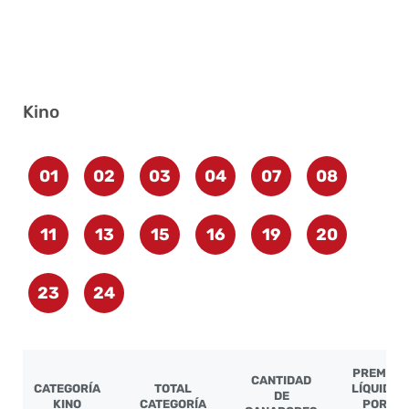
Kino
01
02
03
04
07
08
11
13
15
16
19
20
23
24
PREMIO
CANTIDAD
CATEGORÍA
TOTAL
LÍQUIDO
DE
KINO
CATEGORÍA
POR