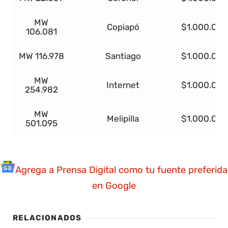
MW
Copiapó
$1.000.000
106.081
MW 116.978
Santiago
$1.000.000
MW
Internet
$1.000.000
254.982
MW
Melipilla
$1.000.000
501.095
Agrega a Prensa Digital como tu fuente preferida
en Google
RELACIONADOS