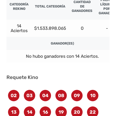
CANTIDAD
CATEGORÍA
LÍQUIDO
TOTAL CATEGORÍA
DE
REKINO
POR
GANADORES
GANADOR
14
$1.533.898.065
0
-
Aciertos
GANADOR(ES)
No hubo ganadores con 14 Aciertos.
Requete Kino
02
03
04
08
09
10
13
14
16
19
20
22