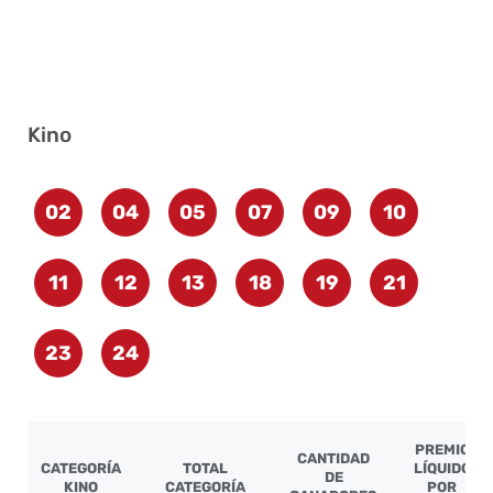
Kino
02
04
05
07
09
10
11
12
13
18
19
21
23
24
PREMIO
CANTIDAD
CATEGORÍA
TOTAL
LÍQUIDO
DE
KINO
CATEGORÍA
POR