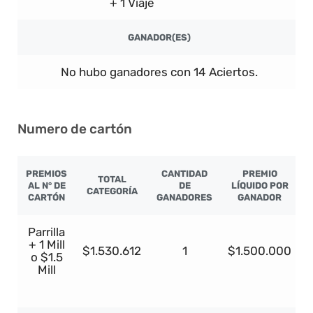
+ 1 Viaje
GANADOR(ES)
No hubo ganadores con 14 Aciertos.
Numero de cartón
PREMIOS
CANTIDAD
PREMIO
TOTAL
AL N° DE
DE
LÍQUIDO POR
CATEGORÍA
CARTÓN
GANADORES
GANADOR
Parrilla
+ 1 Mill
$1.530.612
1
$1.500.000
o $1.5
Mill