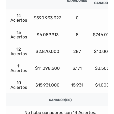
GANADORES
GANADOR
14
$590.933.322
0
-
Aciertos
13
$6.089.913
8
$746.014
Aciertos
12
$2.870.000
287
$10.000
Aciertos
11
$11.098.500
3.171
$3.500
Aciertos
10
$15.931.000
15.931
$1.000
Aciertos
GANADOR(ES)
No hubo ganadores con 14 Aciertos.