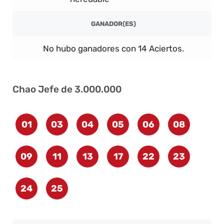
GANADOR(ES)
No hubo ganadores con 14 Aciertos.
Chao Jefe de 3.000.000
01
03
04
05
06
08
09
11
13
17
22
23
24
25