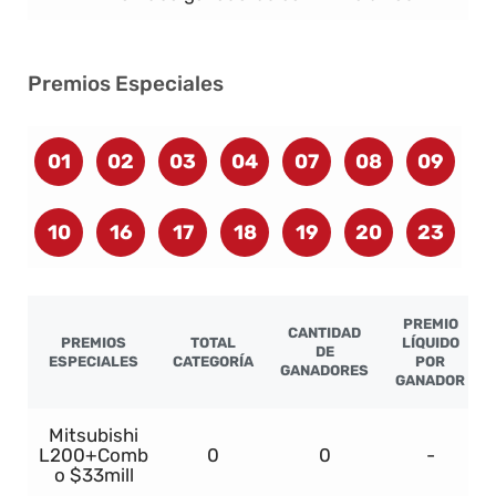
Premios Especiales
01
02
03
04
07
08
09
10
16
17
18
19
20
23
PREMIO
CANTIDAD
PREMIOS
TOTAL
LÍQUIDO
DE
ESPECIALES
CATEGORÍA
POR
GANADORES
GANADOR
Mitsubishi
L200+Comb
0
0
-
o $33mill