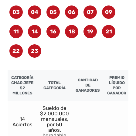
03
04
05
06
07
09
11
14
16
18
19
21
22
23
CATEGORÍA
PREMIO
CANTIDAD
CHAO JEFE
TOTAL
LÍQUIDO
DE
$2
CATEGORÍA
POR
GANADORES
MILLONES
GANADOR
Sueldo de
$2.000.000
14
mensuales,
-
-
Aciertos
por 50
años,
heredable