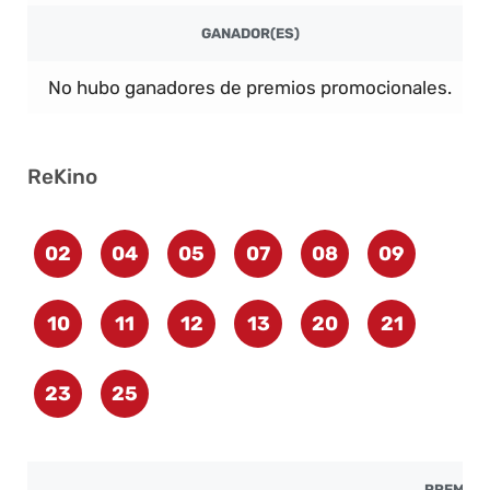
GANADOR(ES)
No hubo ganadores de premios promocionales.
ReKino
02
04
05
07
08
09
10
11
12
13
20
21
23
25
PREMIO