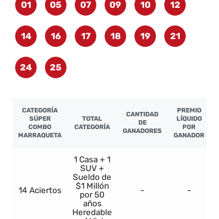
01
05
07
09
10
12
14
16
17
18
19
21
24
25
CATEGORÍA
PREMIO
CANTIDAD
SÚPER
TOTAL
LÍQUIDO
DE
COMBO
CATEGORÍA
POR
GANADORES
MARRAQUETA
GANADOR
1 Casa + 1
SUV +
Sueldo de
$1 Millón
14 Aciertos
-
-
por 50
años
Heredable