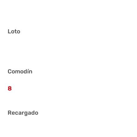
Loto
11 15 18 26 28 39
Comodín
8
Recargado
2 5 10 33 35 40