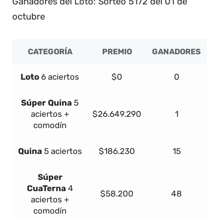
Ganadores del Loto: Sorteo 5172 del 01 de
octubre
CATEGORÍA
PREMIO
GANADORES
Loto
6 aciertos
$0
0
Súper
Quina
5
aciertos +
$26.649.290
1
comodín
Quina
5 aciertos
$186.230
15
Súper
Cua
Terna
4
$58.200
48
aciertos +
comodín