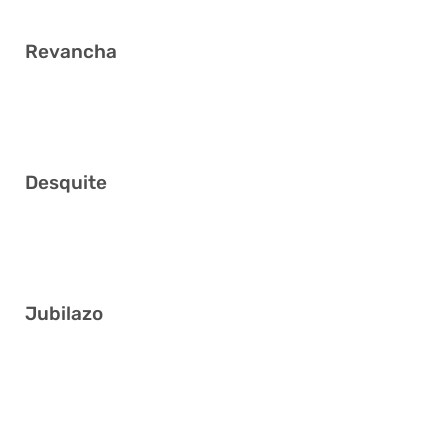
Revancha
6 7 8 17 19 25
Desquite
6 8 10 20 40 41
Jubilazo
19 23 24 26 30 38
8 9 10 18 36 41
5 18 23 30 34 39