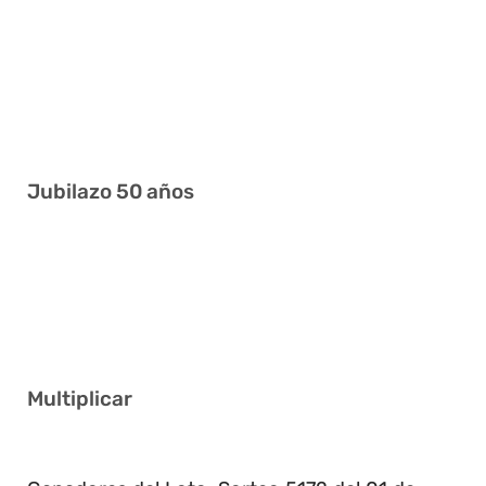
4 5 15 17 24 30
10 11 15 17 21 25
4 11 15 27 38 40
5 9 11 17 27 38
Jubilazo 50 años
7 9 16 20 29 32
6 17 21 22 36 41
2 9 17 21 37 39
Multiplicar
3