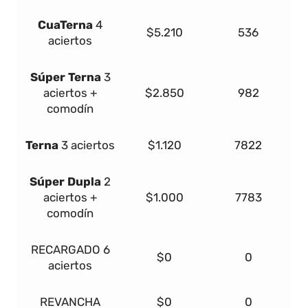
Cua
Terna
4
$5.210
536
aciertos
Súper
Terna
3
aciertos +
$2.850
982
comodín
Terna
3 aciertos
$1.120
7822
Súper Dupla
2
aciertos +
$1.000
7783
comodín
RECARGADO
6
$0
0
aciertos
REVANCHA
$0
0