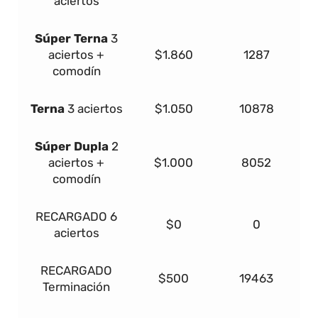
aciertos
Súper
Terna
3
aciertos +
$1.860
1287
comodín
Terna
3 aciertos
$1.050
10878
Súper Dupla
2
aciertos +
$1.000
8052
comodín
RECARGADO
6
$0
0
aciertos
RECARGADO
$500
19463
Terminación