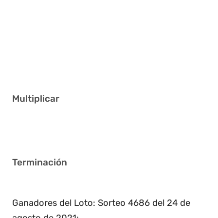
1 2 11 19 22 25
5 12 16 22 24 30
3 11 18 30 32 34
1 3 12 17 18 33
3 6 8 14 26 38
Multiplicar
2
Terminación
2
Ganadores del Loto: Sorteo 4686 del 24 de
agosto de 2021: