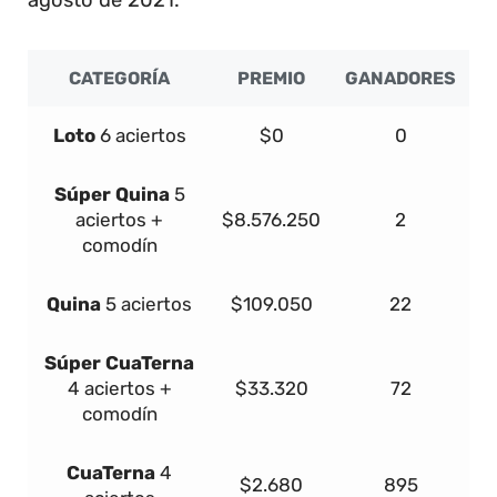
CATEGORÍA
PREMIO
GANADORES
Loto
6 aciertos
$0
0
Súper
Quina
5
aciertos +
$8.576.250
2
comodín
Quina
5 aciertos
$109.050
22
Súper
Cua
Terna
4 aciertos +
$33.320
72
comodín
Cua
Terna
4
$2.680
895