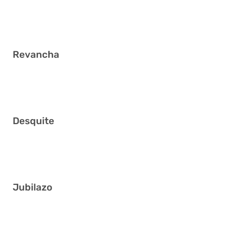
3 6 9 15 20 31
Revancha
5 17 26 30 34 41
Desquite
1 8 16 26 28 36
Jubilazo
1 14 17 18 22 24