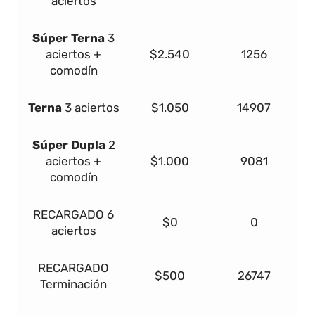
aciertos
Súper
Terna
3
aciertos +
$2.540
1256
comodín
Terna
3 aciertos
$1.050
14907
Súper Dupla
2
aciertos +
$1.000
9081
comodín
RECARGADO
6
$0
0
aciertos
RECARGADO
$500
26747
Terminación