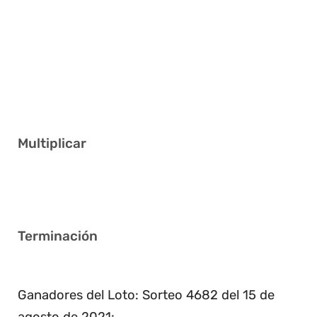
6 13 21 23 29 40
4 6 16 19 28 38
1 9 13 19 31 33
20 21 22 29 35 38
6 11 12 27 29 39
Multiplicar
3
Terminación
8
Ganadores del Loto: Sorteo 4682 del 15 de
agosto de 2021: