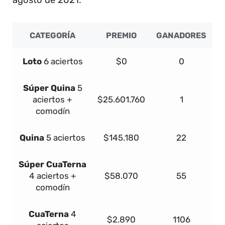
CATEGORÍA
PREMIO
GANADORES
Loto
6 aciertos
$0
0
Súper
Quina
5
aciertos +
$25.601.760
1
comodín
Quina
5 aciertos
$145.180
22
Súper
Cua
Terna
4 aciertos +
$58.070
55
comodín
Cua
Terna
4
$2.890
1106