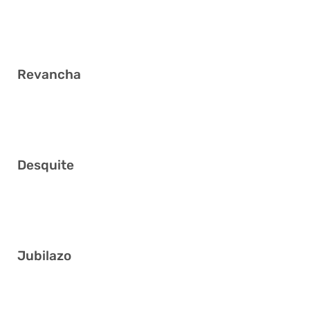
3 11 14 22 33 35
Revancha
2 11 12 20 23 30
Desquite
14 16 20 27 30 31
Jubilazo
3 8 17 23 30 36