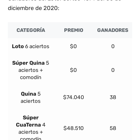
diciembre de 2020:
CATEGORÍA
PREMIO
GANADORES
Loto
6 aciertos
$0
0
Súper
Quina
5
aciertos +
$0
0
comodín
Quina
5
$74.040
38
aciertos
Súper
Cua
Terna
4
$48.510
58
aciertos +
comodín