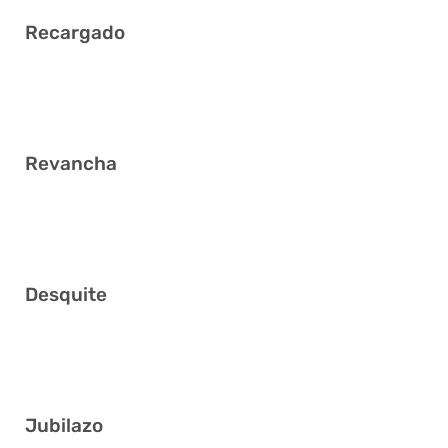
Recargado
10 11 12 23 25 39
Revancha
1 5 11 18 20 40
Desquite
13 14 19 21 28 38
Jubilazo