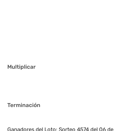
2 5 9 10 37 38
4 10 12 22 38 39
7 10 14 22 24 32
2 3 11 16 33 37
4 5 19 30 32 35
Multiplicar
3
Terminación
8
Ganadores del Loto: Sorteo 4574 del 06 de