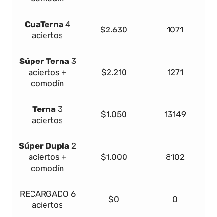
Cua
Terna
4
$2.630
1071
aciertos
Súper
Terna
3
aciertos +
$2.210
1271
comodín
Terna
3
$1.050
13149
aciertos
Súper Dupla
2
aciertos +
$1.000
8102
comodín
RECARGADO
6
$0
0
aciertos