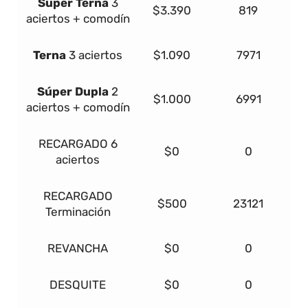
Súper
Terna
3
$3.390
819
aciertos + comodín
Terna
3 aciertos
$1.090
7971
Súper Dupla
2
$1.000
6991
aciertos + comodín
RECARGADO
6
$0
0
aciertos
RECARGADO
$500
23121
Terminación
REVANCHA
$0
0
DESQUITE
$0
0