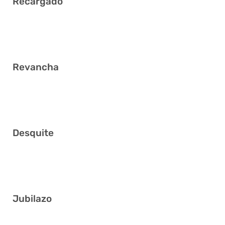
Recargado
3 13 20 34 40 41
Revancha
18 23 26 30 32 35
Desquite
11 13 15 17 24 36
Jubilazo