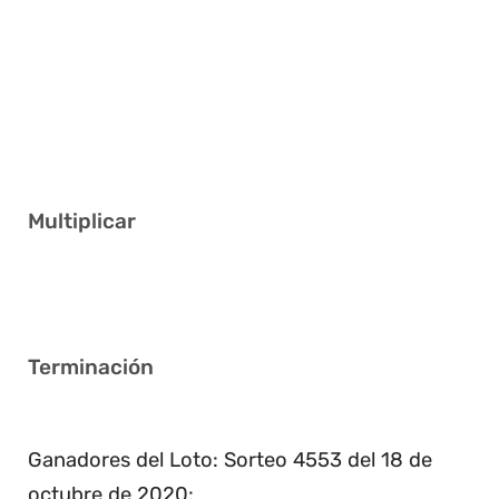
1 4 18 21 28 34
3 18 27 34 40 41
4 6 9 27 30 35
17 26 30 31 34 40
2 4 10 26 35 39
Multiplicar
4
Terminación
9
Ganadores del Loto: Sorteo 4553 del 18 de
octubre de 2020: