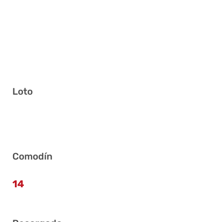
Loto
1 4 20 24 33 35
Comodín
14