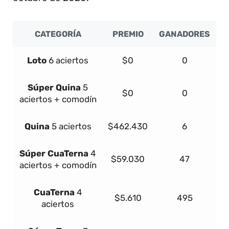
CATEGORÍA
PREMIO
GANADORES
Loto
6 aciertos
$0
0
Súper
Quina
5
$0
0
aciertos + comodín
Quina
5 aciertos
$462.430
6
Súper
Cua
Terna
4
$59.030
47
aciertos + comodín
Cua
Terna
4
$5.610
495
aciertos