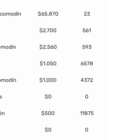
+ comodín
$65.870
23
$2.700
561
comodín
$2.560
593
$1.050
6578
comodín
$1.000
4372
s
$0
0
ón
$500
11875
$0
0