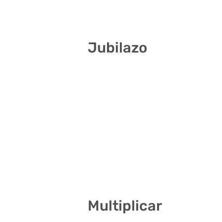
8 13 31 33 40 41
Jubilazo
11 13 18 19 34 40
2 6 11 23 27 30
4 6 10 17 19 20
10 28 31 32 34 41
7 11 14 15 23 40
3 7 11 17 32 37
Multiplicar