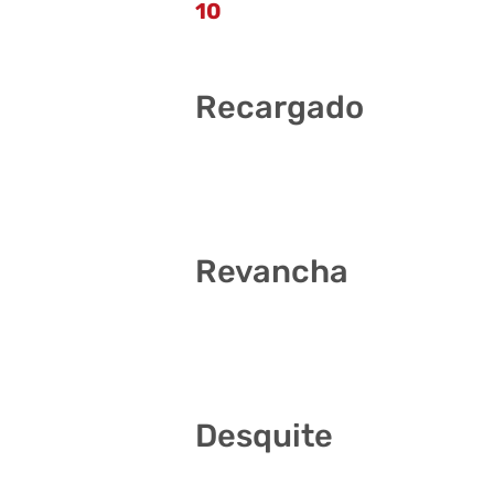
10
Recargado
2 7 16 24 27 29
Revancha
4 10 25 26 32 36
Desquite