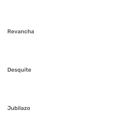
8 12 14 26 31 39
Revancha
6 11 13 14 19 36
Desquite
13 14 16 26 34 37
Jubilazo
3 11 17 19 24 32