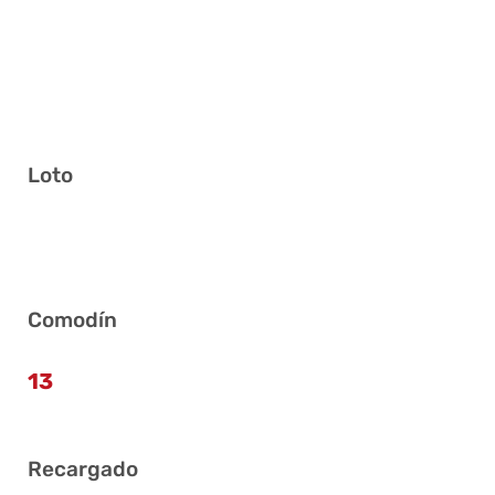
Loto
15 19 25 30 38 40
Comodín
13
Recargado