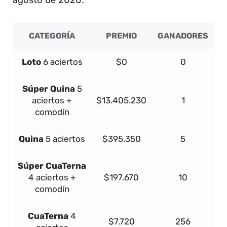
CATEGORÍA
PREMIO
GANADORES
Loto
6 aciertos
$0
0
Súper
Quina
5
aciertos +
$13.405.230
1
comodín
Quina
5 aciertos
$395.350
5
Súper
Cua
Terna
4 aciertos +
$197.670
10
comodín
Cua
Terna
4
$7.720
256