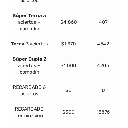
aciertos
Súper
Terna
3
aciertos +
$4.860
407
comodín
Terna
3 aciertos
$1.370
4542
Súper Dupla
2
aciertos +
$1.000
4205
comodín
RECARGADO
6
$0
0
aciertos
RECARGADO
$500
15876
Terminación