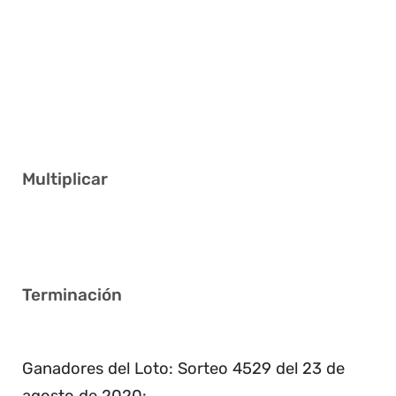
5 12 19 21 24 39
7 17 29 31 36 38
6 17 20 25 39 40
3 9 13 32 40 41
6 7 8 25 27 30
Multiplicar
3
Terminación
5
Ganadores del Loto: Sorteo 4529 del 23 de
agosto de 2020: