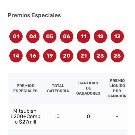
Premios Especiales
01
04
05
06
11
12
13
14
16
19
20
21
23
25
PREMIO
CANTIDAD
PREMIOS
TOTAL
LÍQUIDO
DE
ESPECIALES
CATEGORÍA
POR
GANADORES
GANADOR
Mitsubishi
L200+Comb
0
0
-
o $27mill