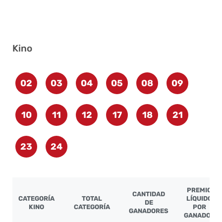
Kino
02
03
04
05
08
09
10
11
12
17
18
21
23
24
PREMIO
CANTIDAD
CATEGORÍA
TOTAL
LÍQUIDO
DE
KINO
CATEGORÍA
POR
GANADORES
GANADOR