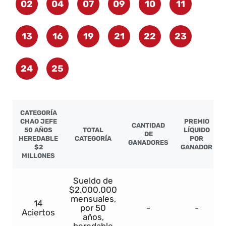
02
04
07
09
10
11
13
16
19
21
22
23
24
25
CATEGORÍA
CHAO JEFE
PREMIO
CANTIDAD
50 AÑOS
TOTAL
LÍQUIDO
DE
HEREDABLE
CATEGORÍA
POR
GANADORES
$2
GANADOR
MILLONES
Sueldo de
$2.000.000
mensuales,
14
por 50
-
-
Aciertos
años,
heredable