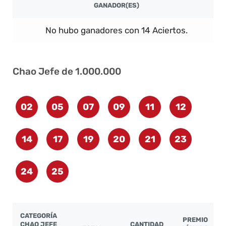
GANADOR(ES)
No hubo ganadores con 14 Aciertos.
Chao Jefe de 1.000.000
02
05
07
09
11
12
14
17
19
20
21
23
24
25
CATEGORÍA
PREMIO
CHAO JEFE
CANTIDAD