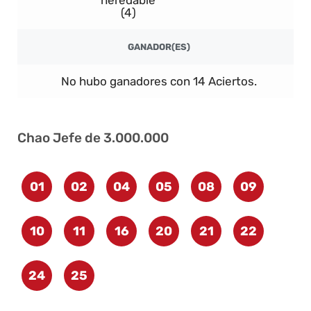
(4)
GANADOR(ES)
No hubo ganadores con 14 Aciertos.
Chao Jefe de 3.000.000
01
02
04
05
08
09
10
11
16
20
21
22
24
25