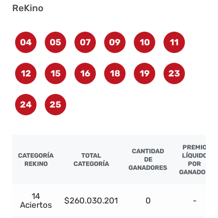
ReKino
04
05
07
09
10
11
12
15
16
18
19
23
24
25
PREMIO
CANTIDAD
CATEGORÍA
TOTAL
LÍQUIDO
DE
REKINO
CATEGORÍA
POR
GANADORES
GANADOR
14
$260.030.201
0
-
Aciertos