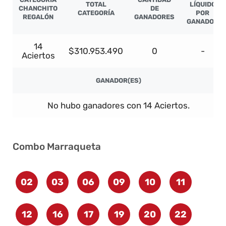
TOTAL
LÍQUIDO
CHANCHITO
DE
CATEGORÍA
POR
REGALÓN
GANADORES
GANADOR
14
$310.953.490
0
-
Aciertos
GANADOR(ES)
No hubo ganadores con 14 Aciertos.
Combo Marraqueta
02
03
06
09
10
11
12
16
17
19
20
22