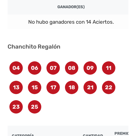
GANADOR(ES)
No hubo ganadores con 14 Aciertos.
Chanchito Regalón
04
06
07
08
09
11
13
15
17
18
21
22
23
25
PREMIO
CATEGORÍA
CANTIDAD