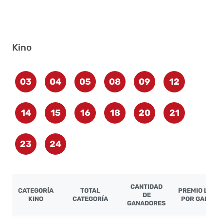
Kino
03
04
05
08
09
12
14
15
16
18
20
21
23
24
CANTIDAD
CATEGORÍA
TOTAL
PREMIO LÍQ
DE
KINO
CATEGORÍA
POR GANA
GANADORES