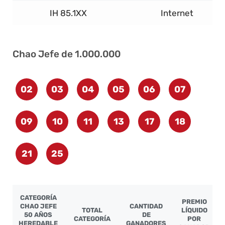
IH 85.1XX
Internet
Chao Jefe de 1.000.000
02
03
04
05
06
07
09
10
11
13
17
18
21
25
CATEGORÍA
PREMIO
CHAO JEFE
CANTIDAD
TOTAL
LÍQUIDO
50 AÑOS
DE
CATEGORÍA
POR
HEREDABLE
GANADORES