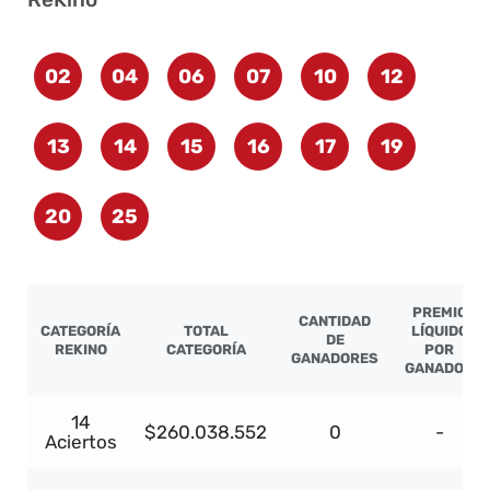
02
04
06
07
10
12
13
14
15
16
17
19
20
25
PREMIO
CANTIDAD
CATEGORÍA
TOTAL
LÍQUIDO
DE
REKINO
CATEGORÍA
POR
GANADORES
GANADOR
14
$260.038.552
0
-
Aciertos