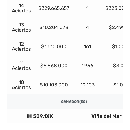
14
$329.665.657
1
$323.072.
Aciertos
13
$10.204.078
4
$2.499.9
Aciertos
12
$1.610.000
161
$10.00
Aciertos
11
$5.868.000
1.956
$3.000
Aciertos
10
$10.103.000
10.103
$1.000
Aciertos
GANADOR(ES)
IH 509.1XX
Viña del Mar