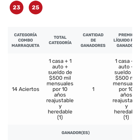
23
25
CATEGORÍA
CANTIDAD
PREMIO
TOTAL
COMBO
DE
LÍQUIDO POR
CATEGORÍA
MARRAQUETA
GANADORES
GANADOR
1 casa + 1
1 casa + 1
auto +
auto +
sueldo de
sueldo de
$500 mil
$500 mil
mensuales
mensuales
14 Aciertos
por 10
1
por 10
años
años
reajustable
reajustable
y
y
heredable
heredable
(1)
(1)
GANADOR(ES)