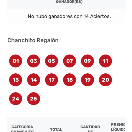
GANADOR(ES)
No hubo ganadores con 14 Aciertos.
Chanchito Regalón
01
03
05
07
09
11
13
14
17
18
19
20
24
25
PREMIO
CATEGORÍA
CANTIDAD
TOTAL
LÍQUIDO
CHANCHITO
DE