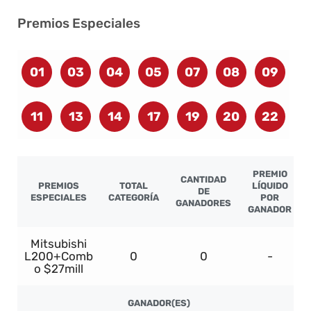
Premios Especiales
01
03
04
05
07
08
09
11
13
14
17
19
20
22
PREMIO
CANTIDAD
PREMIOS
TOTAL
LÍQUIDO
DE
ESPECIALES
CATEGORÍA
POR
GANADORES
GANADOR
Mitsubishi
L200+Comb
0
0
-
o $27mill
GANADOR(ES)