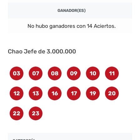
GANADOR(ES)
No hubo ganadores con 14 Aciertos.
Chao Jefe de 3.000.000
03
07
08
09
10
11
12
13
16
17
19
20
22
23