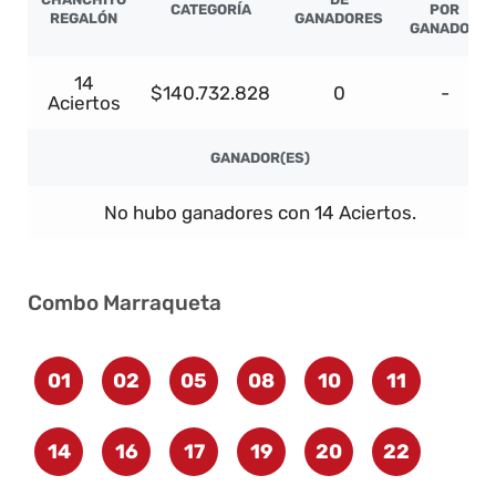
CATEGORÍA
POR
REGALÓN
GANADORES
GANADOR
14
$140.732.828
0
-
Aciertos
GANADOR(ES)
No hubo ganadores con 14 Aciertos.
Combo Marraqueta
01
02
05
08
10
11
14
16
17
19
20
22