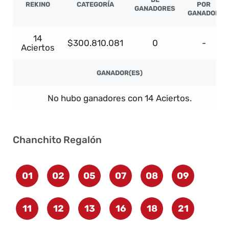
REKINO
CATEGORÍA
POR
GANADORES
GANADOR
14
$300.810.081
0
-
Aciertos
GANADOR(ES)
No hubo ganadores con 14 Aciertos.
Chanchito Regalón
01
02
05
07
08
09
11
12
13
16
18
21