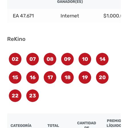
GANADOR(ES)
EA 47.671
Internet
$1.000.00
ReKino
02
07
08
09
10
14
15
16
17
18
19
20
22
23
PREMIO
CANTIDAD
CATEGORÍA
TOTAL
LÍQUIDO
DE