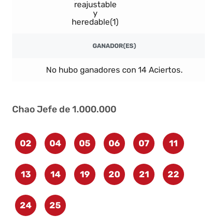
reajustable
y
heredable(1)
GANADOR(ES)
No hubo ganadores con 14 Aciertos.
Chao Jefe de 1.000.000
02
04
05
06
07
11
13
14
19
20
21
22
24
25