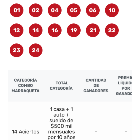
01
02
04
05
06
10
12
14
16
19
21
22
23
24
PREMIO
CATEGORÍA
CANTIDAD
TOTAL
LÍQUIDO
COMBO
DE
CATEGORÍA
POR
MARRAQUETA
GANADORES
GANADOR
1 casa + 1
auto +
sueldo de
$500 mil
14 Aciertos
mensuales
-
-
por 10 años