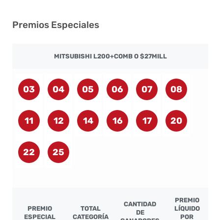
Premios Especiales
MITSUBISHI L200+COMB O $27MILL
03
04
05
06
07
08
11
12
14
16
17
20
22
25
PREMIO
CANTIDAD
PREMIO
TOTAL
LÍQUIDO
DE
ESPECIAL
CATEGORÍA
POR