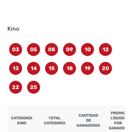
Kino
03
05
08
09
10
12
13
14
15
18
19
20
22
25
PREMIO
CANTIDAD
CATEGORÍA
TOTAL
LÍQUIDO
DE
KINO
CATEGORÍA
POR
GANADORES
GANADOR