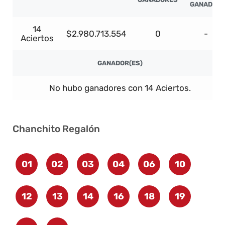
GANADOR
14
$2.980.713.554
0
-
Aciertos
GANADOR(ES)
No hubo ganadores con 14 Aciertos.
Chanchito Regalón
01
02
03
04
06
10
12
13
14
16
18
19