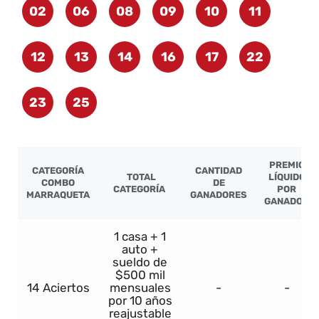
02
06
08
09
10
11
12
13
14
16
17
22
23
25
PREMIO
CATEGORÍA
CANTIDAD
TOTAL
LÍQUIDO
COMBO
DE
CATEGORÍA
POR
MARRAQUETA
GANADORES
GANADOR
1 casa + 1
auto +
sueldo de
$500 mil
14 Aciertos
mensuales
-
-
por 10 años
reajustable