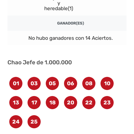
y
heredable(1)
GANADOR(ES)
No hubo ganadores con 14 Aciertos.
Chao Jefe de 1.000.000
01
03
05
06
08
10
13
17
18
20
22
23
24
25