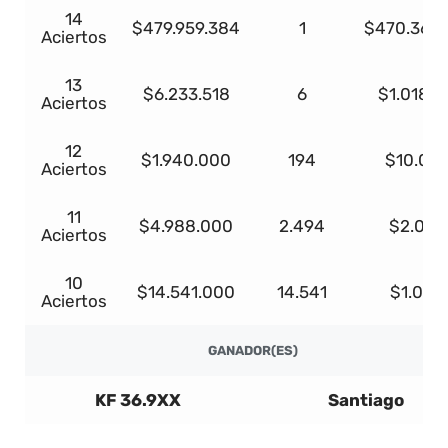
14
$479.959.384
1
$470.360.
Aciertos
13
$6.233.518
6
$1.018.1
Aciertos
12
$1.940.000
194
$10.00
Aciertos
11
$4.988.000
2.494
$2.000
Aciertos
10
$14.541.000
14.541
$1.000
Aciertos
GANADOR(ES)
KF 36.9XX
Santiago