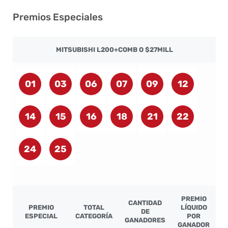
Premios Especiales
MITSUBISHI L200+COMB O $27MILL
01
03
06
07
09
12
14
15
16
18
21
22
24
25
PREMIO
CANTIDAD
PREMIO
TOTAL
LÍQUIDO
DE
ESPECIAL
CATEGORÍA
POR
GANADORES
GANADOR