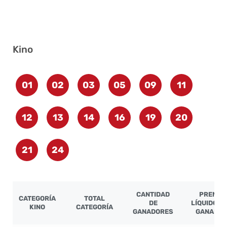
Kino
01
02
03
05
09
11
12
13
14
16
19
20
21
24
CANTIDAD
PREMIO
CATEGORÍA
TOTAL
DE
LÍQUIDO P
KINO
CATEGORÍA
GANADORES
GANADO