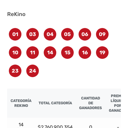
ReKino
01
03
04
05
06
09
10
11
14
15
16
19
23
24
PREMIO
CANTIDAD
CATEGORÍA
LÍQUIDO
TOTAL CATEGORÍA
DE
REKINO
POR
GANADORES
GANADOR
14
$2.760.900.354
0
-