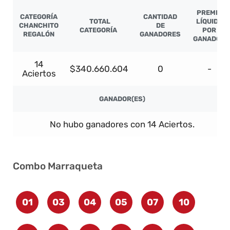
PREMIO
CATEGORÍA
CANTIDAD
TOTAL
LÍQUIDO
CHANCHITO
DE
CATEGORÍA
POR
REGALÓN
GANADORES
GANADOR
14
$340.660.604
0
-
Aciertos
GANADOR(ES)
No hubo ganadores con 14 Aciertos.
Combo Marraqueta
01
03
04
05
07
10