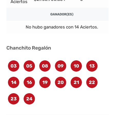
Aciertos
GANADOR(ES)
No hubo ganadores con 14 Aciertos.
Chanchito Regalón
03
05
08
09
10
13
14
16
19
20
21
22
23
24