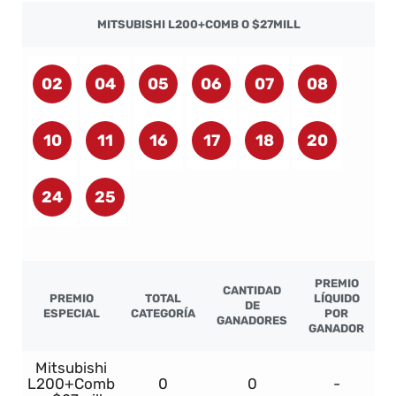
MITSUBISHI L200+COMB O $27MILL
02
04
05
06
07
08
10
11
16
17
18
20
24
25
PREMIO
CANTIDAD
PREMIO
TOTAL
LÍQUIDO
DE
ESPECIAL
CATEGORÍA
POR
GANADORES
GANADOR
Mitsubishi
L200+Comb
0
0
-