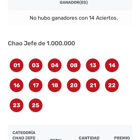
GANADOR(ES)
No hubo ganadores con 14 Aciertos.
Chao Jefe de 1.000.000
01
03
04
08
13
14
16
17
18
20
21
22
23
25
CATEGORÍA
CHAO JEFE
CANTIDAD
PREMIO