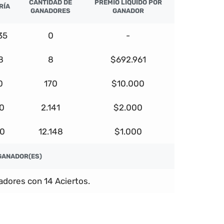
CANTIDAD DE
PREMIO LÍQUIDO POR
RÍA
GANADORES
GANADOR
35
0
-
8
8
$692.961
0
170
$10.000
0
2.141
$2.000
00
12.148
$1.000
GANADOR(ES)
dores con 14 Aciertos.