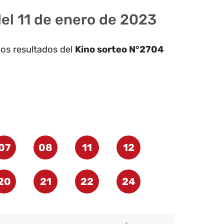
el 11 de enero de 2023
los resultados del
Kino sorteo N°2704
07
08
11
12
20
21
22
24