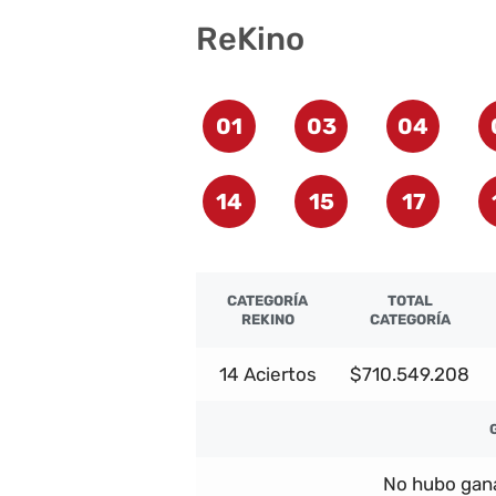
ReKino
01
03
04
14
15
17
CATEGORÍA
TOTAL
REKINO
CATEGORÍA
14 Aciertos
$710.549.208
No hubo gana