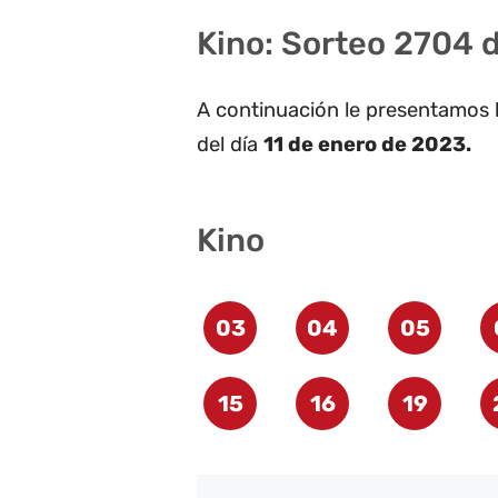
Kino: Sorteo 2704 d
A continuación le presentamos 
del día
11 de enero de 2023.
Kino
03
04
05
15
16
19