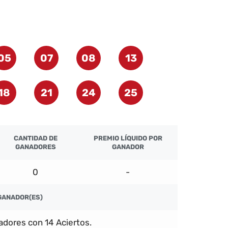
05
07
08
13
18
21
24
25
CANTIDAD DE
PREMIO LÍQUIDO POR
GANADORES
GANADOR
0
-
GANADOR(ES)
dores con 14 Aciertos.