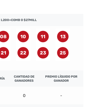
I L200+COMB O $27MILL
08
10
11
13
21
22
23
25
CANTIDAD DE
PREMIO LÍQUIDO POR
RÍA
GANADORES
GANADOR
0
-