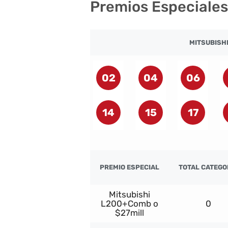
Premios Especiales
MITSUBISH
02
04
06
14
15
17
PREMIO ESPECIAL
TOTAL CATEGO
Mitsubishi
L200+Comb o
0
$27mill