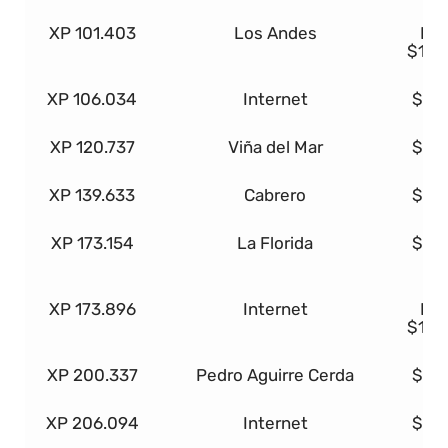
A
XP 101.403
Los Andes
Ben
$18.
XP 106.034
Internet
$1.
XP 120.737
Viña del Mar
$1.
XP 139.633
Cabrero
$1.
XP 173.154
La Florida
$1.
A
XP 173.896
Internet
Ben
$18.
XP 200.337
Pedro Aguirre Cerda
$1.
XP 206.094
Internet
$1.