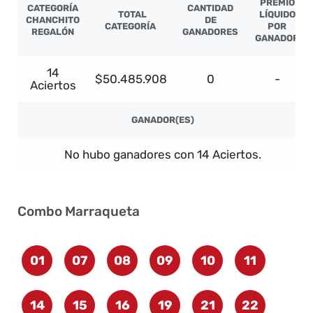
PREMIO
CATEGORÍA
CANTIDAD
TOTAL
LÍQUIDO
CHANCHITO
DE
CATEGORÍA
POR
REGALÓN
GANADORES
GANADOR
14
$50.485.908
0
-
Aciertos
GANADOR(ES)
No hubo ganadores con 14 Aciertos.
Combo Marraqueta
01
07
08
09
10
11
14
15
16
19
21
22