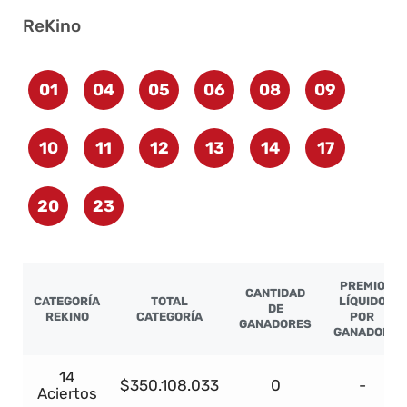
ReKino
01
04
05
06
08
09
10
11
12
13
14
17
20
23
PREMIO
CANTIDAD
CATEGORÍA
TOTAL
LÍQUIDO
DE
REKINO
CATEGORÍA
POR
GANADORES
GANADOR
14
$350.108.033
0
-
Aciertos