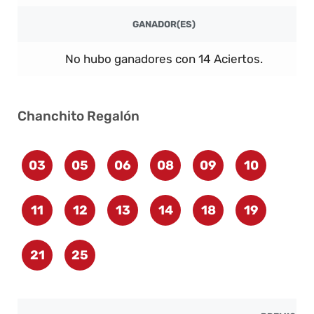
GANADOR(ES)
No hubo ganadores con 14 Aciertos.
Chanchito Regalón
03
05
06
08
09
10
11
12
13
14
18
19
21
25