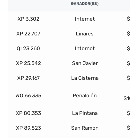
GANADOR(ES)
XP 3.302
Internet
$1.
XP 22.707
Linares
$1.
QI 23.260
Internet
$1.
XP 25.542
San Javier
$1.
XP 29.167
La Cisterna
$1.
C
WO 66.335
Peñalolén
$100
XP 80.353
La Pintana
$1.
XP 89.823
San Ramón
$1.