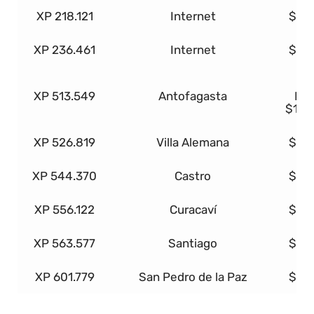
XP 218.121
Internet
$1.
XP 236.461
Internet
$1.
A
XP 513.549
Antofagasta
Ben
$18.
XP 526.819
Villa Alemana
$1.
XP 544.370
Castro
$1.
XP 556.122
Curacaví
$1.
XP 563.577
Santiago
$1.
XP 601.779
San Pedro de la Paz
$1.