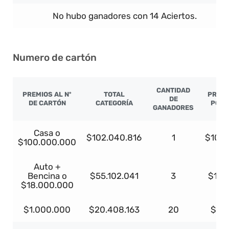
No hubo ganadores con 14 Aciertos.
Numero de cartón
CANTIDAD
PREMIOS AL Nº
TOTAL
PREMI
DE
DE CARTÓN
CATEGORÍA
POR 
GANADORES
Casa o
$102.040.816
1
$100
$100.000.000
Auto +
Bencina o
$55.102.041
3
$18.
$18.000.000
$1.000.000
$20.408.163
20
$1.