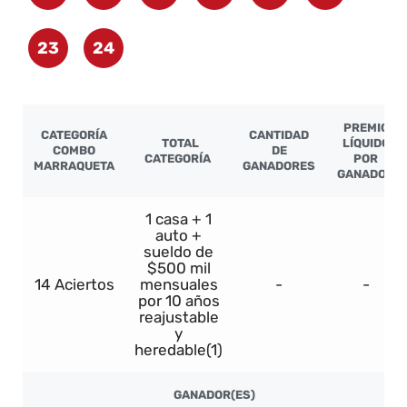
23
24
PREMIO
CATEGORÍA
CANTIDAD
TOTAL
LÍQUIDO
COMBO
DE
CATEGORÍA
POR
MARRAQUETA
GANADORES
GANADOR
1 casa + 1
auto +
sueldo de
$500 mil
14 Aciertos
mensuales
-
-
por 10 años
reajustable
y
heredable(1)
GANADOR(ES)