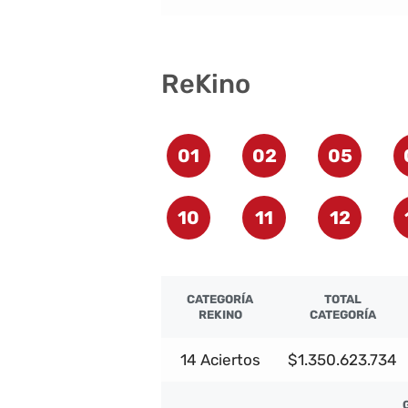
ReKino
01
02
05
10
11
12
CATEGORÍA
TOTAL
REKINO
CATEGORÍA
14 Aciertos
$1.350.623.734