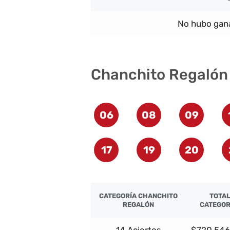
No hubo gana
Chanchito Regalón
06
08
09
17
19
20
CATEGORÍA CHANCHITO
TOTA
REGALÓN
CATEGOR