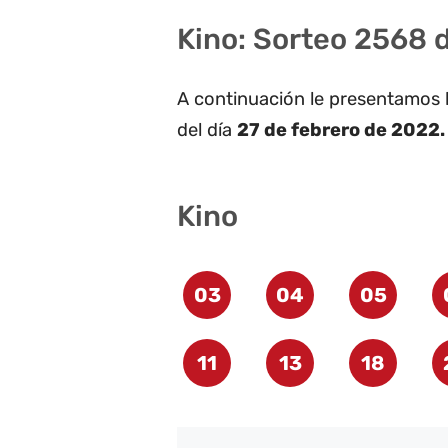
Kino: Sorteo 2568 
A continuación le presentamos 
del día
27 de febrero de 2022.
Kino
03
04
05
11
13
18