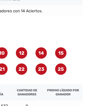
dores con 14 Aciertos.
10
12
14
15
21
22
23
25
L
CANTIDAD DE
PREMIO LÍQUIDO POR
ÍA
GANADORES
GANADOR