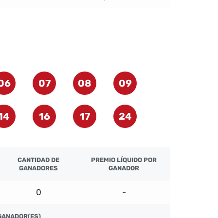
06
07
08
09
14
16
17
24
CANTIDAD DE
PREMIO LÍQUIDO POR
GANADORES
GANADOR
0
-
GANADOR(ES)