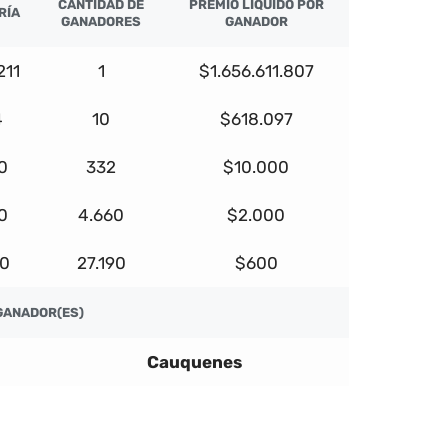
CANTIDAD DE
PREMIO LÍQUIDO POR
RÍA
GANADORES
GANADOR
211
1
$1.656.611.807
4
10
$618.097
0
332
$10.000
0
4.660
$2.000
00
27.190
$600
GANADOR(ES)
Cauquenes