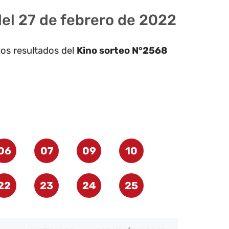
del 27 de febrero de 2022
los resultados del
Kino sorteo N°2568
06
07
09
10
22
23
24
25