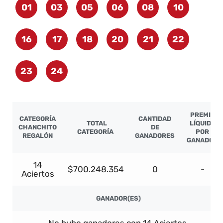
01
03
05
06
08
10
16
17
18
20
21
22
23
24
PREMIO
CATEGORÍA
CANTIDAD
TOTAL
LÍQUIDO
CHANCHITO
DE
CATEGORÍA
POR
REGALÓN
GANADORES
GANADOR
14
$700.248.354
0
-
Aciertos
GANADOR(ES)