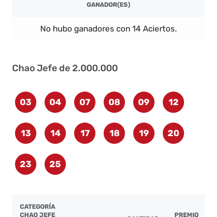
GANADOR(ES)
No hubo ganadores con 14 Aciertos.
Chao Jefe de 2.000.000
03
04
07
08
09
12
13
14
17
18
19
20
23
25
CATEGORÍA
CHAO JEFE
PREMIO