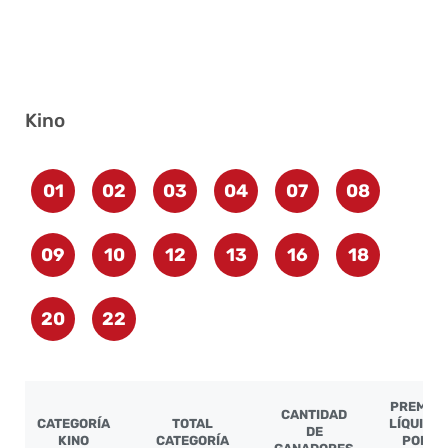
Kino
01
02
03
04
07
08
09
10
12
13
16
18
20
22
PREMIO
CANTIDAD
CATEGORÍA
TOTAL
LÍQUIDO
DE
KINO
CATEGORÍA
POR