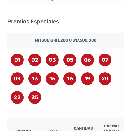
Premios Especiales
MITSUBISHI L200 O $17.500.000
01
02
03
05
06
07
09
13
15
16
19
20
22
25
PREMIO
CANTIDAD
PREMIO
TOTAL
LÍQUIDO