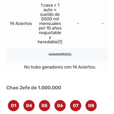
1 casa + 1
auto +
sueldo de
$500 mil
14 Aciertos
mensuales
-
-
por 10 años
reajustable
y
heredable(1)
GANADOR(ES)
No hubo ganadores con 14 Aciertos.
Chao Jefe de 1.000.000
01
04
05
06
07
08