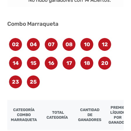
No hubo ganadores con 14 Aciertos.
Combo Marraqueta
02
04
07
08
10
12
14
15
16
17
18
20
23
25
PREMIO
CATEGORÍA
CANTIDAD
TOTAL
LÍQUIDO
COMBO
DE
CATEGORÍA
POR
MARRAQUETA
GANADORES
GANADOR