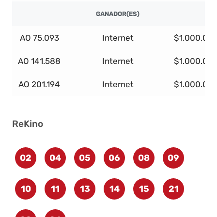
GANADOR(ES)
AO 75.093
Internet
$1.000.00
AO 141.588
Internet
$1.000.00
AO 201.194
Internet
$1.000.00
ReKino
02
04
05
06
08
09
10
11
13
14
15
21