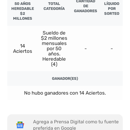
CANTIDAD
50 AÑOS
TOTAL
LÍQUIDO
DE
HEREDABLE
CATEGORÍA
POR
GANADORES
$2
SORTEO
MILLONES
Sueldo de
$2 millones
mensuales
14
por 50
-
-
Aciertos
años.
Heredable
(4)
GANADOR(ES)
No hubo ganadores con 14 Aciertos.
Agrega a Prensa Digital como tu fuente
preferida en Google