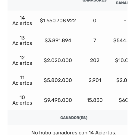
GANADORES
GANADOR
14
$1.650.708.922
0
-
Aciertos
13
$3.891.894
7
$544.86
Aciertos
12
$2.020.000
202
$10.000
Aciertos
11
$5.802.000
2.901
$2.000
Aciertos
10
$9.498.000
15.830
$600
Aciertos
GANADOR(ES)
No hubo ganadores con 14 Aciertos.