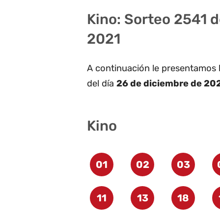
Kino: Sorteo 2541 d
2021
A continuación le presentamos 
del día
26 de diciembre de 202
Kino
01
02
03
11
13
18