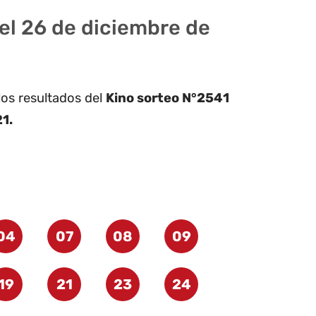
el 26 de diciembre de
los resultados del
Kino sorteo N°2541
1.
04
07
08
09
19
21
23
24