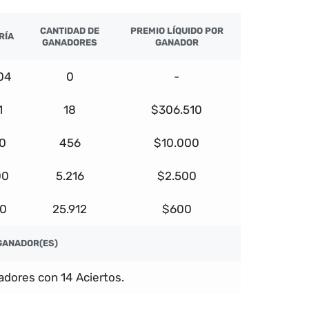
CANTIDAD DE
PREMIO LÍQUIDO POR
RÍA
GANADORES
GANADOR
04
0
-
1
18
$306.510
0
456
$10.000
00
5.216
$2.500
00
25.912
$600
GANADOR(ES)
dores con 14 Aciertos.