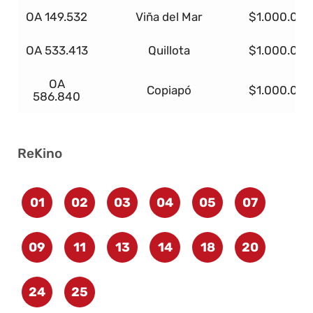
OA 149.532
Viña del Mar
$1.000.000
OA 533.413
Quillota
$1.000.000
OA
Copiapó
$1.000.000
586.840
ReKino
01
02
03
04
05
07
09
11
13
14
18
20
24
25