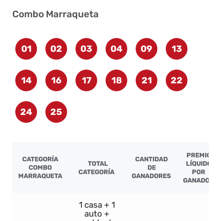
Combo Marraqueta
01
02
03
04
09
13
14
16
17
18
21
22
24
25
PREMIO
CATEGORÍA
CANTIDAD
TOTAL
LÍQUIDO
COMBO
DE
CATEGORÍA
POR
MARRAQUETA
GANADORES
GANADOR
1 casa + 1
auto +