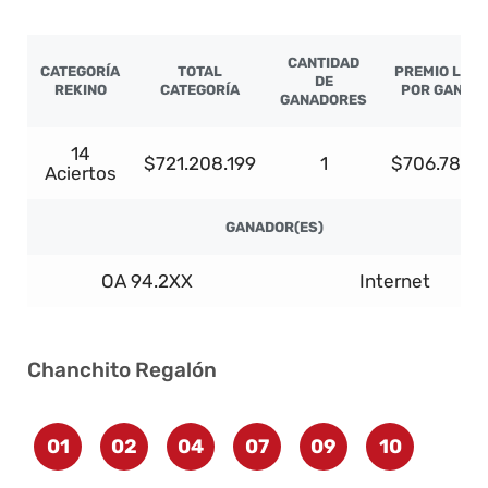
CANTIDAD
CATEGORÍA
TOTAL
PREMIO LÍQU
DE
REKINO
CATEGORÍA
POR GANAD
GANADORES
14
$721.208.199
1
$706.784.
Aciertos
GANADOR(ES)
OA 94.2XX
Internet
Chanchito Regalón
01
02
04
07
09
10