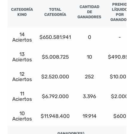
PREMIO
CANTIDAD
CATEGORÍA
TOTAL
LÍQUIDO
DE
KINO
CATEGORÍA
POR
GANADORES
GANADOR
14
$650.581.941
0
-
Aciertos
13
$5.008.725
10
$490.855
Aciertos
12
$2.520.000
252
$10.000
Aciertos
11
$6.792.000
3.396
$2.000
Aciertos
10
$11.948.400
19.914
$600
Aciertos
GANADOR(ES)