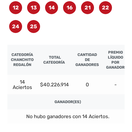
12
13
14
16
21
22
24
25
PREMIO
CATEGORÍA
CANTIDAD
TOTAL
LÍQUIDO
CHANCHITO
DE
CATEGORÍA
POR
REGALÓN
GANADORES
GANADOR
14
$40.226.914
0
-
Aciertos
GANADOR(ES)
No hubo ganadores con 14 Aciertos.